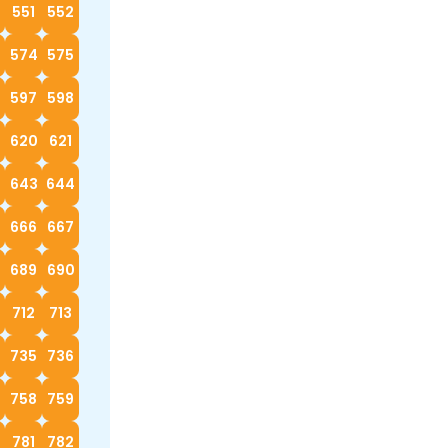
0
551
552
574
575
597
598
620
621
2
643
644
666
667
689
690
712
713
4
735
736
758
759
0
781
782