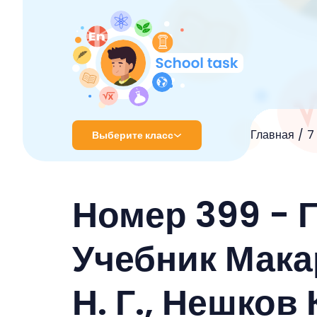
Главная
7
Выберите класс
1 класс
Номер 399 - 
2 класс
3 класс
Учебник Мака
4 класс
Н. Г., Нешков 
5 класс