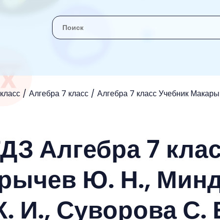
 класс
Алгебра 7 класс
Алгебра 7 класс Учебник Макарыче
ГДЗ Алгебра 7 кла
рычев Ю. Н., Мин
К. И., Суворова С. 