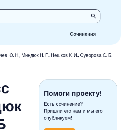
Сочинения
в Ю. Н., Миндюк Н. Г., Нешков К. И., Суворова С. Б.
сс
Помоги проекту!
дюк
Есть сочинение?
Пришли его нам и мы его
Б
опубликуем!