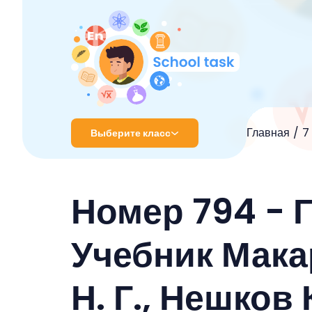
Главная
7
Выберите класс
1 класс
Номер 794 - 
2 класс
3 класс
Учебник Мака
4 класс
Н. Г., Нешков 
5 класс