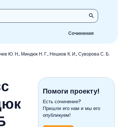
Сочинения
в Ю. Н., Миндюк Н. Г., Нешков К. И., Суворова С. Б.
сс
Помоги проекту!
дюк
Есть сочинение?
Пришли его нам и мы его
Б
опубликуем!