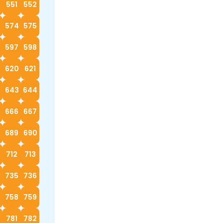
0
551
552
574
575
597
598
620
621
2
643
644
666
667
689
690
712
713
4
735
736
758
759
0
781
782