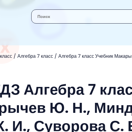
 класс
Алгебра 7 класс
Алгебра 7 класс Учебник Макарыче
ГДЗ Алгебра 7 кла
рычев Ю. Н., Мин
К. И., Суворова С. 