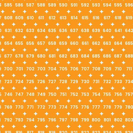
4
585
586
587
588
589
590
591
592
593
594
595
596
7
608
609
610
611
612
613
614
615
616
617
618
619
0
631
632
633
634
635
636
637
638
639
640
641
64
3
654
655
656
657
658
659
660
661
662
663
664
665
6
677
678
679
680
681
682
683
684
685
686
687
688
9
700
701
702
703
704
705
706
707
708
709
710
711
2
723
724
725
726
727
728
729
730
731
732
733
73
5
746
747
748
749
750
751
752
753
754
755
756
757
8
769
770
771
772
773
774
775
776
777
778
779
78
1
792
793
794
795
796
797
798
799
800
801
802
80
4
815
816
817
818
819
820
821
822
823
824
825
826