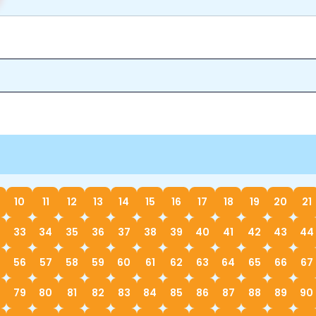
10
11
12
13
14
15
16
17
18
19
20
21
33
34
35
36
37
38
39
40
41
42
43
44
56
57
58
59
60
61
62
63
64
65
66
67
79
80
81
82
83
84
85
86
87
88
89
90