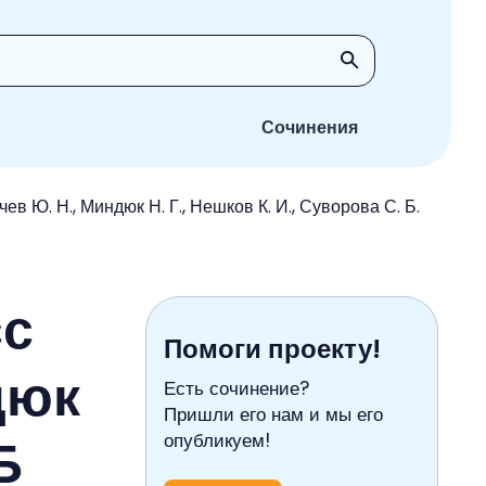
Сочинения
в Ю. Н., Миндюк Н. Г., Нешков К. И., Суворова С. Б.
сс
Помоги проекту!
дюк
Есть сочинение?
Пришли его нам и мы его
Б
опубликуем!