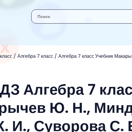
 класс
Алгебра 7 класс
Алгебра 7 класс Учебник Макарыче
ДЗ Алгебра 7 кла
рычев Ю. Н., Мин
К. И., Суворова С. 