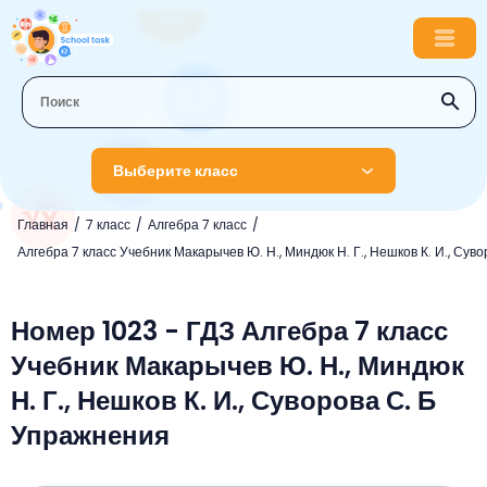
Выберите класс
Главная
7 класс
Алгебра 7 класс
1 класс
Алгебра 7 класс Учебник Макарычев Ю. Н., Миндюк Н. Г., Нешков К. И., Суво
Английский язык
2 класс
Русский язык
Номер 1023 - ГДЗ Алгебра 7 класс
Математика
3 класс
Учебник Макарычев Ю. Н., Миндюк
Литературное чтение
Английский язык
Музыка
4 класс
Н. Г., Нешков К. И., Суворова С. Б
Окружающий мир
Информатика
Окружающий мир
Английский язык
5 класс
Упражнения
Математика
Литературное чтение
Русский язык
Русский язык
ОБЖ
6 класс