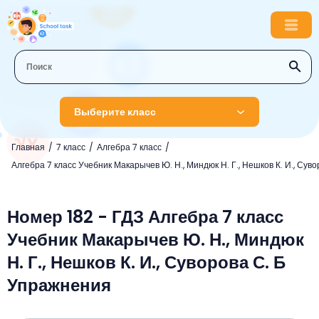
Выберите класс
Главная
7 класс
Алгебра 7 класс
1 класс
Алгебра 7 класс Учебник Макарычев Ю. Н., Миндюк Н. Г., Нешков К. И., Суво
Английский язык
2 класс
Русский язык
Номер 182 - ГДЗ Алгебра 7 класс
Математика
3 класс
Учебник Макарычев Ю. Н., Миндюк
Литературное чтение
Английский язык
Музыка
4 класс
Н. Г., Нешков К. И., Суворова С. Б
Окружающий мир
Информатика
Окружающий мир
Английский язык
5 класс
Упражнения
Математика
Литературное чтение
Русский язык
Русский язык
ОБЖ
6 класс