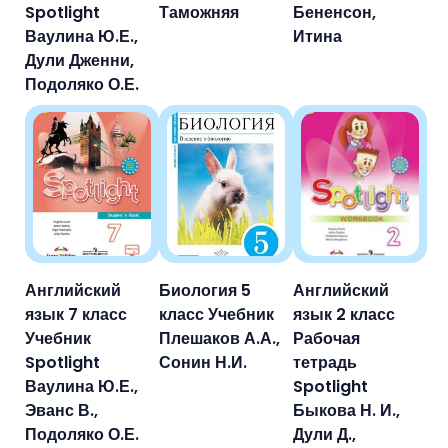
Spotlight
Таможняя
Бененсон,
Ваулина Ю.Е.,
Итина
Дули Дженни,
Подоляко О.Е.
Английский
Биология 5
Английский
язык 7 класс
класс Учебник
язык 2 класс
Учебник
Плешаков А.А.,
Рабочая
Spotlight
Сонин Н.И.
тетрадь
Ваулина Ю.Е.,
Spotlight
Эванс В.,
Быкова Н. И.,
Подоляко О.Е.
Дули Д.,