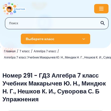
Выберите класс
Главная
7 класс
Алгебра 7 класс
1 класс
Алгебра 7 класс Учебник Макарычев Ю. Н., Миндюк Н. Г., Нешков К. И., Суво
Английский язык
2 класс
Русский язык
Номер 291 - ГДЗ Алгебра 7 класс
Математика
3 класс
Учебник Макарычев Ю. Н., Миндюк
Литературное чтение
Английский язык
Музыка
4 класс
Н. Г., Нешков К. И., Суворова С. Б
Окружающий мир
Информатика
Окружающий мир
Английский язык
5 класс
Упражнения
Математика
Литературное чтение
Русский язык
Русский язык
ОБЖ
6 класс