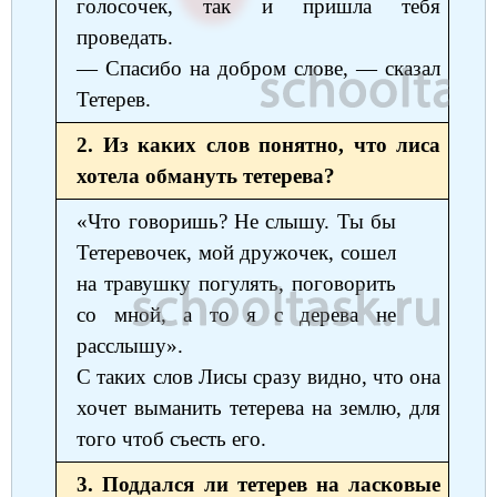
голосочек, так и пришла тебя
Немецкий язык
География
Биология
История
проведать.
— Спасибо на добром слове, — сказал
История
Технология
ОБЖ
Тетерев.
География
2. Из каких слов понятно, что лиса
хотела обмануть тетерева?
«Что говоришь? Не слышу. Ты бы
Тетеревочек, мой дружочек, сошел
на травушку погулять, поговорить
со мной, а то я с дерева не
расслышу».
С таких слов Лисы сразу видно, что она
хочет выманить тетерева на землю, для
того чтоб съесть его.
3. Поддался ли тетерев на ласковые