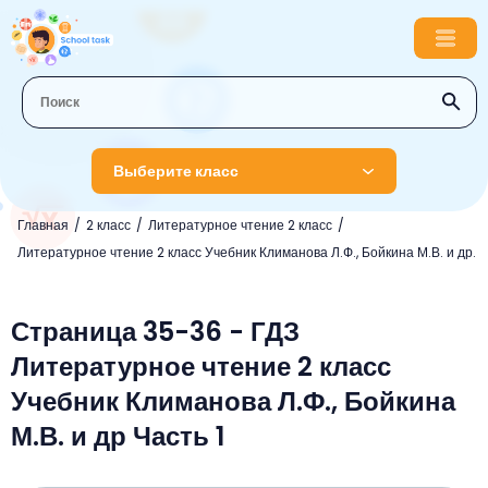
Выберите класс
Главная
2 класс
Литературное чтение 2 класс
1 класс
Литературное чтение 2 класс Учебник Климанова Л.Ф., Бойкина М.В. и др.
Английский язык
2 класс
Русский язык
Страница 35-36 - ГДЗ
Математика
3 класс
Литературное чтение 2 класс
Литературное чтение
Английский язык
Музыка
4 класс
Учебник Климанова Л.Ф., Бойкина
Окружающий мир
Информатика
Окружающий мир
Английский язык
5 класс
М.В. и др Часть 1
Математика
Литературное чтение
Русский язык
Русский язык
ОБЖ
6 класс