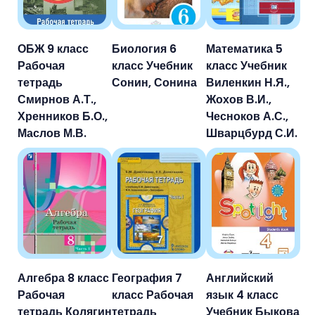
ОБЖ 9 класс
Биология 6
Математика 5
Рабочая
класс Учебник
класс Учебник
тетрадь
Сонин, Сонина
Виленкин Н.Я.,
Смирнов А.Т.,
Жохов В.И.,
Хренников Б.О.,
Чесноков А.С.,
Маслов М.В.
Шварцбурд С.И.
Алгебра 8 класс
География 7
Английский
Рабочая
класс Рабочая
язык 4 класс
тетрадь Колягин
тетрадь
Учебник Быкова