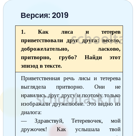
Окружающий мир
Английский язык
Окружающий мир
Технология
Биология
7 класс
Версия: 2019
Русский язык
Информатика
Математика
Математика
Немецкий язык
Немецкий язык
8 класс
Музыка
Литературное чтение
Информатика
Русский язык
1. Как лиса и тетерев
Литература
Алгебра
География
9 класс
приветствовали друг друга: весело,
Математика
Литературное чтение
Английский язык
Математика
Русский язык
История
Биология
10 класс
доброжелательно, ласково,
Музыка
Обществознание
Английский язык
притворно, грубо? Найди этот
Обществознание
Химия
Обществознание
Физика
11 класс
эпизод в тексте.
История
Русский язык
Физика
Физика
Физика
Химия
Физика
Приветственная речь лисы и тетерева
География
Обществознание
Английский язык
Русский язык
Информатика
Русский язык
Химия
выглядела притворно. Они не
Литература
Информатика
Информатика
нравились друг другу и поэтому только
Английский язык
Английский язык
изображали дружелюбие. Это видно из
Биология
История
Биология
Алгебра
Алгебра
диалога:
Музыка
География
Геометрия
Обществознание
— Здравствуй, Тетеревочек, мой
Русский язык
дружочек! Как услышала твой
Информатика
Литература
Информатика
Химия