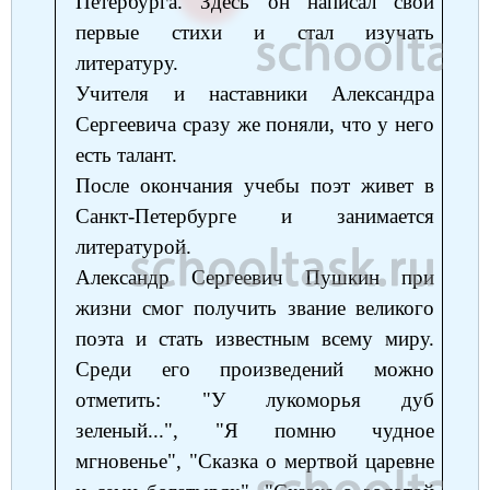
Петербурга. Здесь он написал свои
Немецкий язык
География
первые стихи и стал изучать
Биология
История
литературу.
История
Технология
ОБЖ
Учителя и наставники Александра
Сергеевича сразу же поняли, что у него
География
есть талант.
После окончания учебы поэт живет в
Санкт-Петербурге и занимается
литературой.
Александр Сергеевич Пушкин при
жизни смог получить звание великого
поэта и стать известным всему миру.
Среди его произведений можно
отметить: "У лукоморья дуб
зеленый...", "Я помню чудное
мгновенье", "Сказка о мертвой царевне