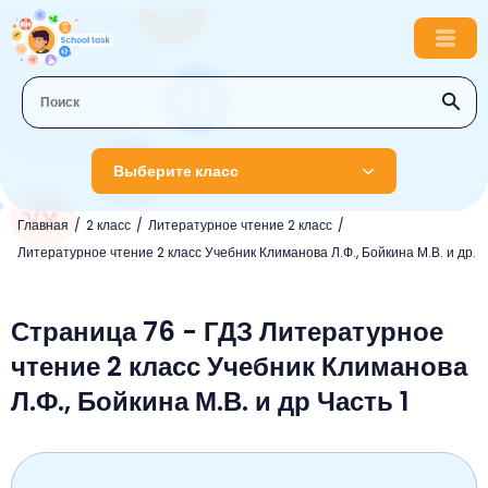
Выберите класс
Главная
2 класс
Литературное чтение 2 класс
1 класс
Литературное чтение 2 класс Учебник Климанова Л.Ф., Бойкина М.В. и др.
Английский язык
2 класс
Русский язык
Страница 76 - ГДЗ Литературное
Математика
3 класс
чтение 2 класс Учебник Климанова
Литературное чтение
Английский язык
Музыка
4 класс
Л.Ф., Бойкина М.В. и др Часть 1
Окружающий мир
Информатика
Окружающий мир
Английский язык
5 класс
Математика
Литературное чтение
Русский язык
Русский язык
ОБЖ
6 класс