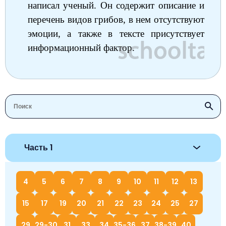
написал ученый. Он содержит описание и
перечень видов грибов, в нем отсутствуют
эмоции, а также в тексте присутствует
информационный фактор.
Часть 1
4
5
6
7
8
9
10
11
12
13
15
17
19
20
21
22
23
24
25
27
29
29-30
31
33
34
35-36
37
38-39
40