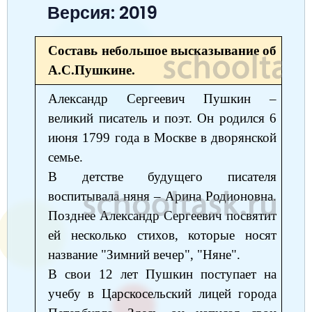
Версия: 2019
Окружающий мир
Английский язык
Окружающий мир
Технология
Биология
7 класс
Русский язык
Информатика
Математика
Математика
Немецкий язык
Немецкий язык
8 класс
Составь небольшое высказывание об
Музыка
Литературное чтение
А.С.Пушкине.
Информатика
Русский язык
Литература
Алгебра
География
9 класс
Математика
Александр Сергеевич Пушкин ‒
Литературное чтение
Английский язык
Математика
Русский язык
История
Биология
10 класс
великий писатель и поэт. Он родился 6
Музыка
Обществознание
Английский язык
Обществознание
Химия
Обществознание
Физика
июня 1799 года в Москве в дворянской
11 класс
семье.
История
Русский язык
Физика
Физика
Физика
Химия
Физика
В детстве будущего писателя
География
Обществознание
Английский язык
Русский язык
Информатика
Русский язык
Химия
воспитывала няня ‒ Арина Родионовна.
Литература
Позднее Александр Сергеевич посвятит
Информатика
Информатика
Английский язык
Английский язык
ей несколько стихов, которые носят
Биология
История
Биология
Алгебра
Алгебра
название "Зимний вечер", "Няне".
Музыка
География
В свои 12 лет Пушкин поступает на
Геометрия
Обществознание
Русский язык
учебу в Царскосельский лицей города
Информатика
Литература
Информатика
Химия