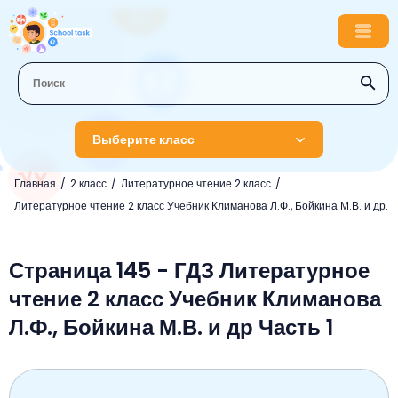
Выберите класс
Главная
2 класс
Литературное чтение 2 класс
1 класс
Литературное чтение 2 класс Учебник Климанова Л.Ф., Бойкина М.В. и др.
Английский язык
2 класс
Русский язык
Страница 145 - ГДЗ Литературное
Математика
3 класс
чтение 2 класс Учебник Климанова
Литературное чтение
Английский язык
Музыка
4 класс
Л.Ф., Бойкина М.В. и др Часть 1
Окружающий мир
Информатика
Окружающий мир
Английский язык
5 класс
Математика
Литературное чтение
Русский язык
Русский язык
ОБЖ
6 класс