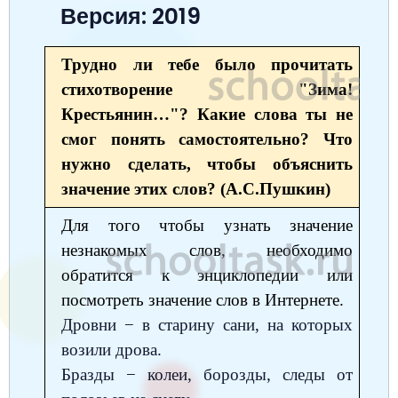
Версия: 2019
Окружающий мир
Английский язык
Окружающий мир
Технология
Биология
7 класс
Русский язык
Информатика
Математика
Математика
Немецкий язык
Немецкий язык
8 класс
Трудно ли тебе было прочитать
Музыка
Литературное чтение
стихотворение "Зима!
Информатика
Русский язык
Литература
Алгебра
География
9 класс
Крестьянин…"? Какие слова ты не
Математика
Литературное чтение
Английский язык
Математика
Русский язык
История
Биология
10 класс
смог понять самостоятельно? Что
Музыка
нужно сделать, чтобы объяснить
Обществознание
Английский язык
Обществознание
Химия
Обществознание
Физика
11 класс
значение этих слов? (А.С.Пушкин)
История
Русский язык
Физика
Физика
Физика
Химия
Физика
Для того чтобы узнать значение
География
Обществознание
Английский язык
Русский язык
Информатика
Русский язык
Химия
незнакомых слов, необходимо
Литература
обратится к энциклопедии или
Информатика
Информатика
Английский язык
Английский язык
посмотреть значение слов в Интернете.
Биология
История
Биология
Алгебра
Алгебра
Дровни − в старину сани, на которых
Музыка
География
возили дрова.
Геометрия
Обществознание
Русский язык
Бразды − колеи, борозды, следы от
Информатика
Литература
Информатика
Химия