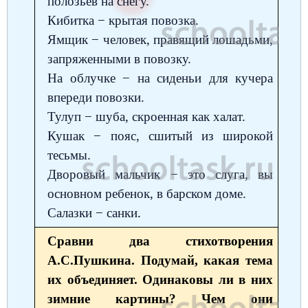
полозьев на снегу.
Немецкий язык
География
Кибитка − крытая повозка.
Биология
История
Ямщик − человек, правящий лошадьми,
История
Технология
ОБЖ
запряженными в повозку.
На облучке − на сиденьи для кучера
География
впереди повозки.
Тулуп − шуба, скроенная как халат.
Кушак − пояс, сшитый из широкой
тесьмы.
Дворовый мальчик − это слуга, вы
основном ребенок, в барском доме.
Салазки − санки
.
Сравни два стихотворения
А.С.Пушкина. Подумай, какая тема
их объединяет. Одинаковы ли в них
зимние картины? Чем они