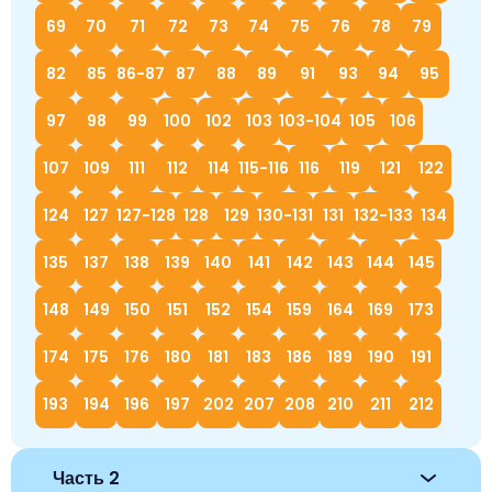
69
70
71
72
73
74
75
76
78
79
82
85
86-87
87
88
89
91
93
94
95
97
98
99
100
102
103
103-104
105
106
107
109
111
112
114
115-116
116
119
121
122
124
127
127-128
128
129
130-131
131
132-133
134
135
137
138
139
140
141
142
143
144
145
148
149
150
151
152
154
159
164
169
173
174
175
176
180
181
183
186
189
190
191
193
194
196
197
202
207
208
210
211
212
Часть 2