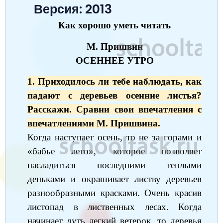
Версия: 2013
Окружающий мир
Английский язык
Окружающий мир
Технология
Биология
7 класс
Как хорошо уметь читать
Русский язык
Информатика
Математика
Математика
Немецкий язык
Немецкий язык
8 класс
М. Пришвин
Музыка
Литературное чтение
Информатика
Русский язык
Литература
Алгебра
География
9 класс
ОСЕННЕЕ УТРО
Математика
Литературное чтение
Английский язык
Математика
Русский язык
История
Биология
10 класс
1. Приходилось ли тебе наблюдать, как
Музыка
Обществознание
Английский язык
Обществознание
Химия
падают с деревьев осенние листья?
Обществознание
Физика
11 класс
Расскажи. Сравни свои впечатления с
История
Русский язык
Физика
Физика
Физика
Химия
Физика
впечатлениями М. Пришвина.
География
Обществознание
Английский язык
Русский язык
Информатика
Когда наступает осень, то не за горами и
Русский язык
Химия
«бабье лето», которое позволяет
Литература
Информатика
Информатика
Английский язык
Английский язык
насладиться последними теплыми
Биология
История
Биология
Алгебра
Алгебра
деньками и окрашивает листву деревьев
разнообразными красками. Очень красив
Музыка
География
Геометрия
Обществознание
Русский язык
листопад в лиственных лесах. Когда
Информатика
Литература
Информатика
Химия
начинает дуть легкий ветерок, то деревья