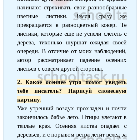
начинают стряхивать свои разнообразные
Немецкий язык
География
Биология
История
цветные листики. Земля сразу же
История
Технология
ОБЖ
превращается в разноцветный ковер. Те
листики, которые еще не успели слететь с
География
дерева, тихонько шуршат ожидая своей
очереди. В отличие от моих наблюдений,
автор рассматривает падение осенних
листьев с совсем другой стороны.
2. Какое осеннее утро помог увидеть
тебе писатель? Нарисуй словесную
картину.
Уже утренний воздух прохладен и почти
закончилось бабье лето. Птицы улетают в
теплые края. Осенняя листва опадает с
деревьев, и с порывом ветра летит вслед за