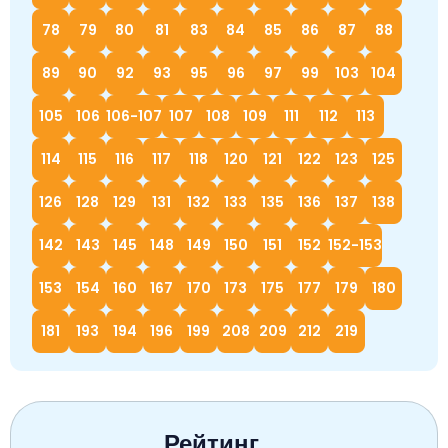
78
79
80
81
83
84
85
86
87
88
89
90
92
93
95
96
97
99
103
104
105
106
106-107
107
108
109
111
112
113
114
115
116
117
118
120
121
122
123
125
126
128
129
131
132
133
135
136
137
138
142
143
145
148
149
150
151
152
152-153
153
154
160
167
170
173
175
177
179
180
181
193
194
196
199
208
209
212
219
Рейтинг