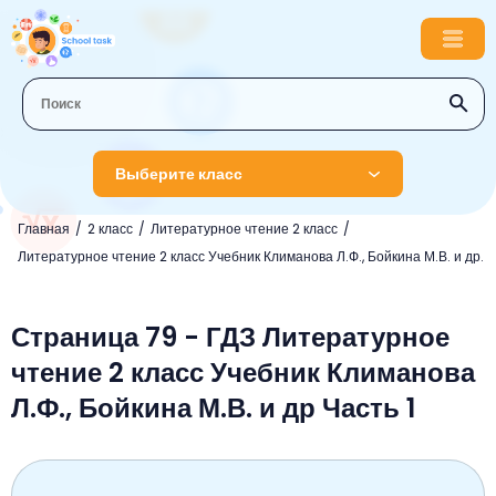
Выберите класс
Главная
2 класс
Литературное чтение 2 класс
1 класс
Литературное чтение 2 класс Учебник Климанова Л.Ф., Бойкина М.В. и др.
Английский язык
2 класс
Русский язык
Страница 79 - ГДЗ Литературное
Математика
3 класс
чтение 2 класс Учебник Климанова
Литературное чтение
Английский язык
Музыка
4 класс
Л.Ф., Бойкина М.В. и др Часть 1
Окружающий мир
Информатика
Окружающий мир
Английский язык
5 класс
Математика
Литературное чтение
Русский язык
Русский язык
ОБЖ
6 класс