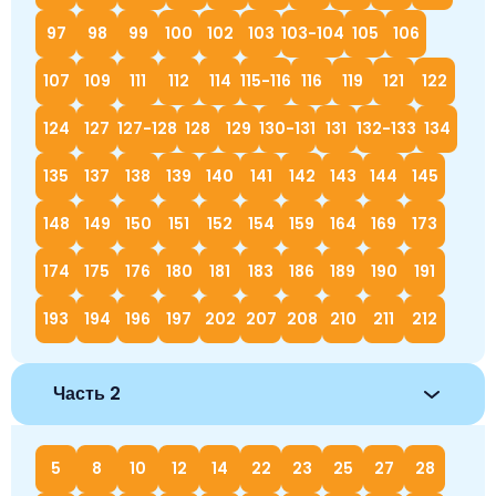
97
98
99
100
102
103
103-104
105
106
107
109
111
112
114
115-116
116
119
121
122
124
127
127-128
128
129
130-131
131
132-133
134
135
137
138
139
140
141
142
143
144
145
148
149
150
151
152
154
159
164
169
173
174
175
176
180
181
183
186
189
190
191
193
194
196
197
202
207
208
210
211
212
Часть 2
5
8
10
12
14
22
23
25
27
28