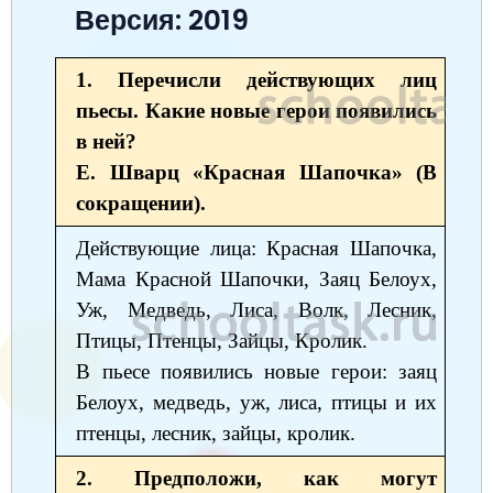
Версия: 2019
Окружающий мир
Английский язык
Окружающий мир
Технология
Биология
7 класс
Русский язык
Информатика
Математика
Математика
Немецкий язык
Немецкий язык
8 класс
1. Перечисли действующих лиц
Музыка
Литературное чтение
пьесы. Какие новые герои появились
Информатика
Русский язык
Литература
Алгебра
География
9 класс
в ней?
Математика
Литературное чтение
Английский язык
Математика
Русский язык
История
Биология
10 класс
Е. Шварц «Красная Шапочка» (В
Музыка
сокращении).
Обществознание
Английский язык
Обществознание
Химия
Обществознание
Физика
11 класс
Действующие лица: Красная Шапочка,
История
Русский язык
Физика
Физика
Физика
Химия
Физика
Мама Красной Шапочки, Заяц Белоух,
География
Обществознание
Английский язык
Русский язык
Информатика
Русский язык
Химия
Уж, Медведь, Лиса, Волк, Лесник,
Литература
Птицы, Птенцы, Зайцы, Кролик.
Информатика
Информатика
Английский язык
Английский язык
В пьесе появились новые герои: заяц
Биология
История
Биология
Алгебра
Алгебра
Белоух, медведь, уж, лиса, птицы и их
Музыка
География
птенцы, лесник, зайцы, кролик.
Геометрия
Обществознание
Русский язык
Информатика
2. Предположи, как могут
Литература
Информатика
Химия