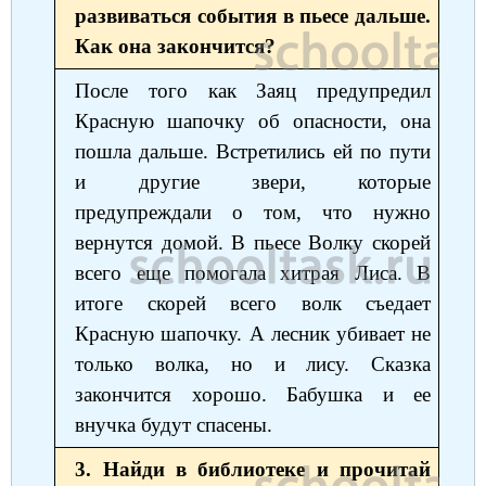
развиваться события в пьесе дальше.
Немецкий язык
География
Биология
История
Как она закончится?
История
Технология
ОБЖ
После того как Заяц предупредил
Красную шапочку об опасности, она
География
пошла дальше. Встретились ей по пути
и другие звери, которые
предупреждали о том, что нужно
вернутся домой. В пьесе Волку скорей
всего еще помогала хитрая Лиса. В
итоге скорей всего волк съедает
Красную шапочку. А лесник убивает не
только волка, но и лису. Сказка
закончится хорошо. Бабушка и ее
внучка будут спасены.
3. Найди в библиотеке и прочитай