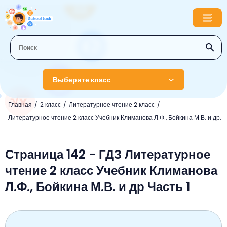
Выберите класс
Главная
2 класс
Литературное чтение 2 класс
1 класс
Литературное чтение 2 класс Учебник Климанова Л.Ф., Бойкина М.В. и др.
Английский язык
2 класс
Русский язык
Страница 142 - ГДЗ Литературное
Математика
3 класс
чтение 2 класс Учебник Климанова
Литературное чтение
Английский язык
Музыка
4 класс
Л.Ф., Бойкина М.В. и др Часть 1
Окружающий мир
Информатика
Окружающий мир
Английский язык
5 класс
Математика
Литературное чтение
Русский язык
Русский язык
ОБЖ
6 класс