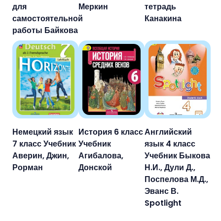
для
Меркин
тетрадь
самостоятельной
Канакина
работы Байкова
Немецкий язык
История 6 класс
Английский
7 класс Учебник
Учебник
язык 4 класс
Аверин, Джин,
Агибалова,
Учебник Быкова
Рорман
Донской
Н.И., Дули Д.,
Поспелова М.Д.,
Эванс В.
Spotlight