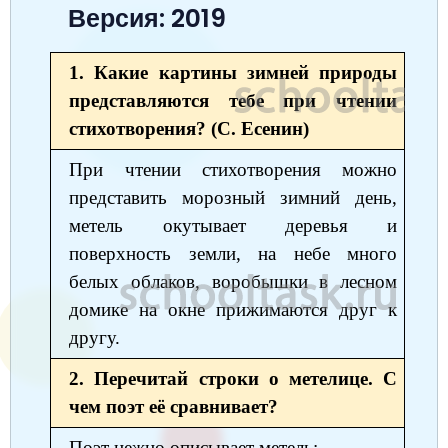
Версия: 2019
Окружающий мир
Английский язык
Окружающий мир
Технология
Биология
7 класс
Русский язык
Информатика
Математика
Математика
Немецкий язык
Немецкий язык
8 класс
1. Какие картины зимней природы
Музыка
Литературное чтение
представляются тебе при чтении
Информатика
Русский язык
Литература
Алгебра
География
9 класс
стихотворения? (С. Есенин)
Математика
Литературное чтение
Английский язык
Математика
Русский язык
История
Биология
10 класс
При чтении стихотворения можно
Музыка
Обществознание
Английский язык
Обществознание
Химия
Обществознание
Физика
представить морозный зимний день,
11 класс
метель окутывает деревья и
История
Русский язык
Физика
Физика
Физика
Химия
Физика
поверхность земли, на небе много
География
Обществознание
Английский язык
Русский язык
Информатика
Русский язык
Химия
белых облаков, воробышки в лесном
Литература
домике на окне прижимаются друг к
Информатика
Информатика
Английский язык
Английский язык
другу.
Биология
История
Биология
Алгебра
Алгебра
2. Перечитай строки о метелице. С
Музыка
География
Геометрия
Обществознание
Русский язык
чем поэт её сравнивает?
Информатика
Литература
Информатика
Химия
Поэт нежно описывает метель: