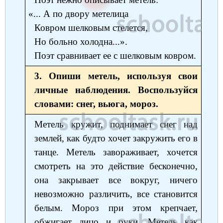
Немецкий язык
«... А по двору метелица
География
Биология
История
Ковром шелковым стелется,
История
Технология
ОБЖ
Но больно холодна...».
Поэт сравнивает ее с шелковым ковром.
География
3. Опиши метель, используя свои
личные наблюдения. Воспользуйся
словами: снег, вьюга, мороз.
Метель кружит, поднимает снег над
землей, как будто хочет закружить его в
танце. Метель завораживает, хочется
смотреть на это действие бесконечно,
она закрывает все вокруг, ничего
невозможно различить, все становится
белым. Мороз при этом крепчает,
обжигает лицо и руки. Метель как