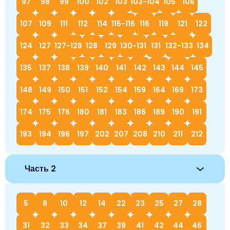
97
98
99
100
102
103
103-104
105
106
107
109
111
112
114
115-116
116
119
121
122
124
127
127-128
128
129
130-131
131
132-133
134
135
137
138
139
140
141
142
143
144
145
148
149
150
151
152
154
159
164
169
173
174
175
176
180
181
183
186
189
190
191
193
194
196
197
202
207
208
210
211
212
Часть 2
5
8
10
12
14
22
23
25
27
28
31
32
33
34
37
39
41
42
44
46