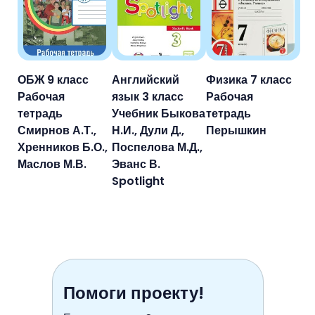
ОБЖ 9 класс
Английский
Физика 7 класс
Рабочая
язык 3 класс
Рабочая
тетрадь
Учебник Быкова
тетрадь
Смирнов А.Т.,
Н.И., Дули Д.,
Перышкин
Хренников Б.О.,
Поспелова М.Д.,
Маслов М.В.
Эванс В.
Spotlight
Помоги проекту!