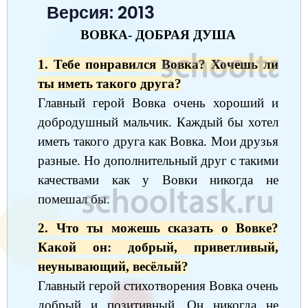
Версия: 2013
Окружающий мир
Английский язык
Окружающий мир
Технология
Биология
7 класс
ВОВКА- ДОБРАЯ ДУША
Русский язык
Информатика
Математика
Математика
Немецкий язык
Немецкий язык
8 класс
1. Тебе понравился Вовка? Хочешь ли
Музыка
Литературное чтение
Информатика
Русский язык
Литература
Алгебра
География
9 класс
ты иметь такого друга?
Математика
Литературное чтение
Английский язык
Математика
Русский язык
Главный герой Вовка очень хороший и
История
Биология
10 класс
добродушный мальчик. Каждый бы хотел
Музыка
Обществознание
Английский язык
Обществознание
Химия
Обществознание
Физика
11 класс
иметь такого друга как Вовка. Мои друзья
История
Русский язык
Физика
Физика
разные. Но дополнительный друг с такими
Физика
Химия
Физика
качествами как у Вовки никогда не
География
Обществознание
Английский язык
Русский язык
Информатика
Русский язык
Химия
помешал бы.
Литература
Информатика
Информатика
Английский язык
Английский язык
2. Что ты можешь сказать о Вовке?
Биология
История
Биология
Алгебра
Алгебра
Какой он: добрый, приветливый,
неунывающий, весёлый?
Музыка
География
Геометрия
Обществознание
Русский язык
Главный герой стихотворения Вовка очень
Информатика
Литература
Информатика
Химия
добрый и позитивный. Он никогда не