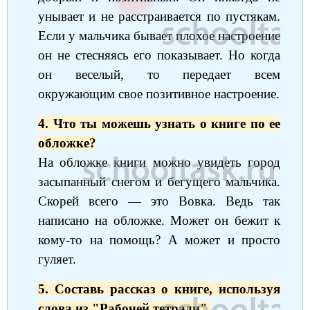
унывает и не расстраивается по пустякам.
Немецкий язык
География
Биология
История
Если у мальчика бывает плохое настроение
История
Технология
ОБЖ
он не стесняясь его показывает. Но когда
он веселый, то передает всем
География
окружающим свое позитивное настроение.
4. Что ты можешь узнать о книге по ее
обложке?
На обложке книги можно увидеть город
засыпанный снегом и бегущего мальчика.
Скорей всего — это Вовка. Ведь так
написано на обложке. Может он бежит к
кому-то на помощь? А может и просто
гуляет.
5. Составь рассказ о книге, используя
слова из "Рабочей тетради".