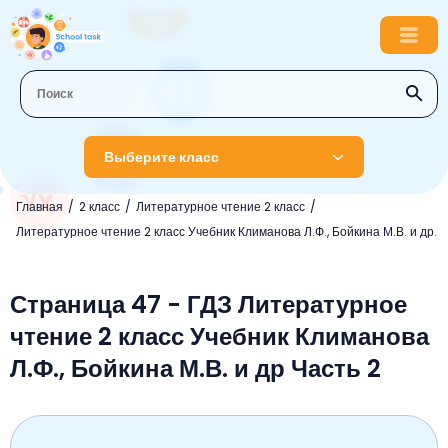
Выберите класс
Главная
2 класс
Литературное чтение 2 класс
1 класс
Литературное чтение 2 класс Учебник Климанова Л.Ф., Бойкина М.В. и др.
Английский язык
2 класс
Русский язык
Страница 47 - ГДЗ Литературное
Математика
3 класс
чтение 2 класс Учебник Климанова
Литературное чтение
Английский язык
Музыка
4 класс
Л.Ф., Бойкина М.В. и др Часть 2
Окружающий мир
Информатика
Окружающий мир
Английский язык
5 класс
Математика
Литературное чтение
Русский язык
Русский язык
ОБЖ
6 класс