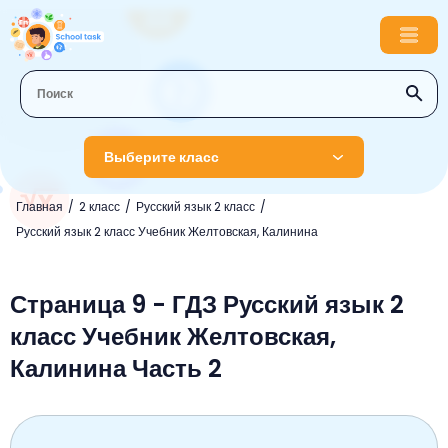
Выберите класс
Главная
2 класс
Русский язык 2 класс
1 класс
Русский язык 2 класс Учебник Желтовская, Калинина
Английский язык
2 класс
Русский язык
Страница 9 - ГДЗ Русский язык 2
Математика
3 класс
класс Учебник Желтовская,
Литературное чтение
Английский язык
Музыка
4 класс
Калинина Часть 2
Окружающий мир
Информатика
Окружающий мир
Английский язык
5 класс
Математика
Литературное чтение
Русский язык
Русский язык
ОБЖ
6 класс