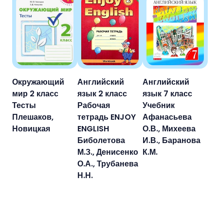
Окружающий
Английский
Английский
мир 2 класс
язык 2 класс
язык 7 класс
Тесты
Рабочая
Учебник
Плешаков,
тетрадь ENJOY
Афанасьева
Новицкая
ENGLISH
О.В., Михеева
Биболетова
И.В., Баранова
М.З., Денисенко
К.М.
О.А., Трубанева
Н.Н.