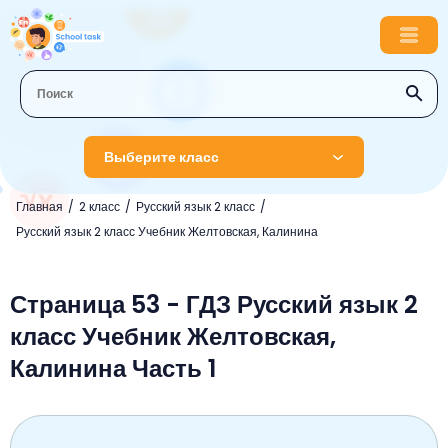
Выберите класс
Главная
2 класс
Русский язык 2 класс
1 класс
Русский язык 2 класс Учебник Желтовская, Калинина
Английский язык
2 класс
Русский язык
Страница 53 - ГДЗ Русский язык 2
Математика
3 класс
класс Учебник Желтовская,
Литературное чтение
Английский язык
Музыка
4 класс
Калинина Часть 1
Окружающий мир
Информатика
Окружающий мир
Английский язык
5 класс
Математика
Литературное чтение
Русский язык
Русский язык
ОБЖ
6 класс