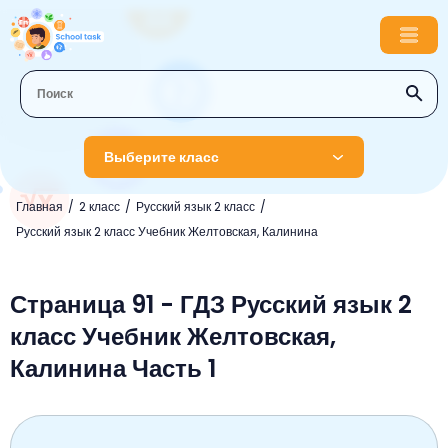
Выберите класс
Главная
2 класс
Русский язык 2 класс
1 класс
Русский язык 2 класс Учебник Желтовская, Калинина
Английский язык
2 класс
Русский язык
Страница 91 - ГДЗ Русский язык 2
Математика
3 класс
класс Учебник Желтовская,
Литературное чтение
Английский язык
Музыка
4 класс
Калинина Часть 1
Окружающий мир
Информатика
Окружающий мир
Английский язык
5 класс
Математика
Литературное чтение
Русский язык
Русский язык
ОБЖ
6 класс