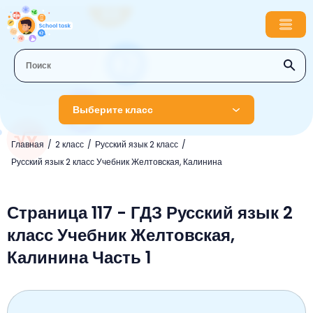
Выберите класс
Главная
2 класс
Русский язык 2 класс
1 класс
Русский язык 2 класс Учебник Желтовская, Калинина
Английский язык
2 класс
Русский язык
Страница 117 - ГДЗ Русский язык 2
Математика
3 класс
класс Учебник Желтовская,
Литературное чтение
Английский язык
Музыка
4 класс
Калинина Часть 1
Окружающий мир
Информатика
Окружающий мир
Английский язык
5 класс
Математика
Литературное чтение
Русский язык
Русский язык
ОБЖ
6 класс