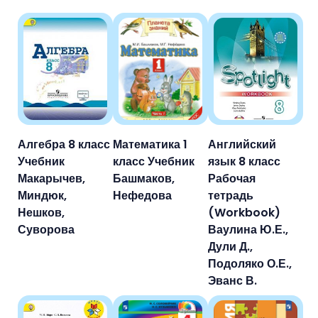
Алгебра 8 класс
Математика 1
Английский
Учебник
класс Учебник
язык 8 класс
Макарычев,
Башмаков,
Рабочая
Миндюк,
Нефедова
тетрадь
Нешков,
(Workbook)
Суворова
Ваулина Ю.Е.,
Дули Д.,
Подоляко О.Е.,
Эванс В.