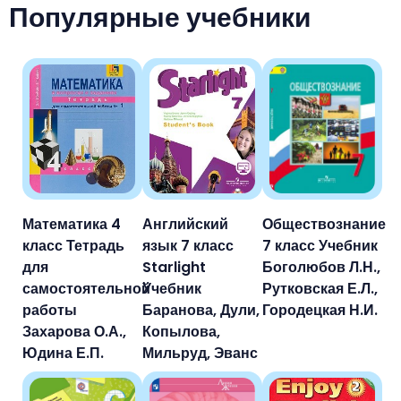
Популярные учебники
Математика 4
Английский
Обществознание
класс Тетрадь
язык 7 класс
7 класс Учебник
для
Starlight
Боголюбов Л.Н.,
самостоятельной
Учебник
Рутковская Е.Л.,
работы
Баранова, Дули,
Городецкая Н.И.
Захарова О.А.,
Копылова,
Юдина Е.П.
Мильруд, Эванс