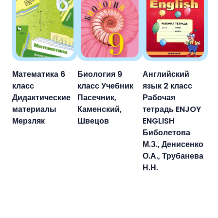
Математика 6
Биология 9
Английский
класс
класс Учебник
язык 2 класс
Дидактические
Пасечник,
Рабочая
материалы
Каменский,
тетрадь ENJOY
Мерзляк
Швецов
ENGLISH
Биболетова
М.З., Денисенко
О.А., Трубанева
Н.Н.