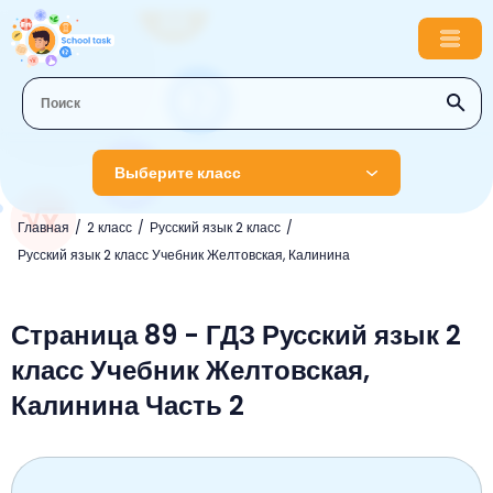
Выберите класс
Главная
2 класс
Русский язык 2 класс
1 класс
Русский язык 2 класс Учебник Желтовская, Калинина
Английский язык
2 класс
Русский язык
Страница 89 - ГДЗ Русский язык 2
Математика
3 класс
класс Учебник Желтовская,
Литературное чтение
Английский язык
Музыка
4 класс
Калинина Часть 2
Окружающий мир
Информатика
Окружающий мир
Английский язык
5 класс
Математика
Литературное чтение
Русский язык
Русский язык
ОБЖ
6 класс