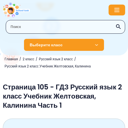
Выберите класс
Главная
2 класс
Русский язык 2 класс
1 класс
Русский язык 2 класс Учебник Желтовская, Калинина
Английский язык
2 класс
Русский язык
Страница 105 - ГДЗ Русский язык 2
Математика
3 класс
класс Учебник Желтовская,
Литературное чтение
Английский язык
Музыка
4 класс
Калинина Часть 1
Окружающий мир
Информатика
Окружающий мир
Английский язык
5 класс
Математика
Литературное чтение
Русский язык
Русский язык
ОБЖ
6 класс