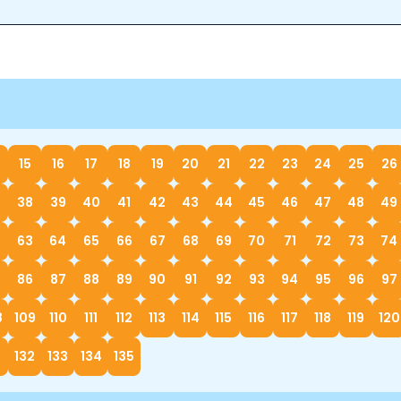
15
16
17
18
19
20
21
22
23
24
25
26
38
39
40
41
42
43
44
45
46
47
48
49
63
64
65
66
67
68
69
70
71
72
73
74
86
87
88
89
90
91
92
93
94
95
96
97
8
109
110
111
112
113
114
115
116
117
118
119
120
132
133
134
135