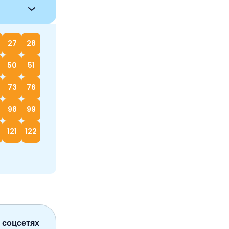
27
28
50
51
73
76
98
99
121
122
 соцсетях