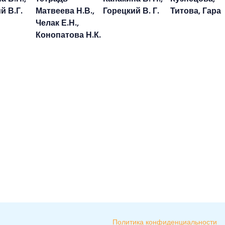
й В.Г.
Матвеева Н.В.,
Горецкий В. Г.
Титова, Гара
Челак Е.Н.,
Конопатова Н.К.
Политика конфиденциальности