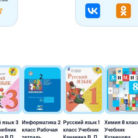
 язык 3
Информатика 2
Русский язык 1
Химия 8 клас
чебник
класс Рабочая
класс Учебник
Учебник
а В.П.,
тетрадь
Канакина В. П.,
Кузнецова,