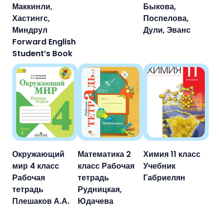
Маккинли,
Быкова,
Хастингс,
Поспелова,
Миндрул
Дули, Эванс
Forward English
Student’s Book
Окружающий
Математика 2
Химия 11 класс
мир 4 класс
класс Рабочая
Учебник
Рабочая
тетрадь
Габриелян
тетрадь
Рудницкая,
Плешаков А.А.
Юдачева