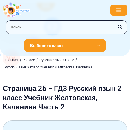
Выберите класс
Главная
2 класс
Русский язык 2 класс
1 класс
Русский язык 2 класс Учебник Желтовская, Калинина
Английский язык
2 класс
Русский язык
Страница 25 - ГДЗ Русский язык 2
Математика
3 класс
класс Учебник Желтовская,
Литературное чтение
Английский язык
Музыка
4 класс
Калинина Часть 2
Окружающий мир
Информатика
Окружающий мир
Английский язык
5 класс
Математика
Литературное чтение
Русский язык
Русский язык
ОБЖ
6 класс