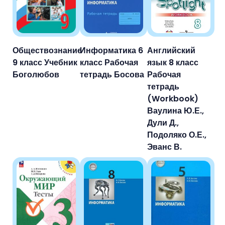
Обществознание
Информатика 6
Английский
9 класс Учебник
класс Рабочая
язык 8 класс
Боголюбов
тетрадь Босова
Рабочая
тетрадь
(Workbook)
Ваулина Ю.Е.,
Дули Д.,
Подоляко О.Е.,
Эванс В.