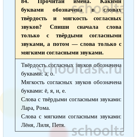
84. Прочитай имена. Какими
Окружающий мир
Английский язык
Окружающий мир
Технология
Биология
7 класс
буквами обозначена в словах
Русский язык
Информатика
твёрдость и мягкость согласных
Математика
Математика
Немецкий язык
Немецкий язык
8 класс
звуков? Спиши сначала слова
Музыка
Литературное чтение
Информатика
Русский язык
Литература
Алгебра
География
9 класс
только с твёрдыми согласными
Математика
Литературное чтение
звуками, а потом — слова только с
Английский язык
Математика
Русский язык
История
Биология
10 класс
мягкими согласными звуками.
Музыка
Обществознание
Английский язык
Обществознание
Химия
Обществознание
Физика
11 класс
Твёрдость согласных звуков обозначена
История
Русский язык
Физика
Физика
Физика
Химия
Физика
буквами: а, о.
География
Мягкость согласных звуков обозначена
Обществознание
Английский язык
Русский язык
Информатика
Русский язык
Химия
буквами: ё, я, и, е.
Литература
Информатика
Информатика
Английский язык
Английский язык
Слова с твёрдыми согласными звуками:
Биология
История
Лара, Рома.
Биология
Алгебра
Алгебра
Слова с мягкими согласными звуками:
Музыка
География
Геометрия
Обществознание
Русский язык
Лёня, Лиля, Петя.
Информатика
Литература
Информатика
Химия