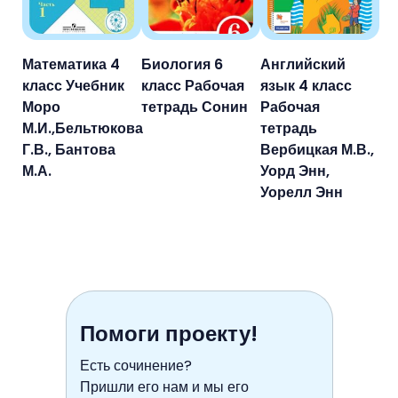
Математика 4
Биология 6
Английский
класс Учебник
класс Рабочая
язык 4 класс
Моро
тетрадь Сонин
Рабочая
М.И.,Бельтюкова
тетрадь
Г.В., Бантова
Вербицкая М.В.,
М.А.
Уорд Энн,
Уорелл Энн
Помоги проекту!
Есть сочинение?
Пришли его нам и мы его