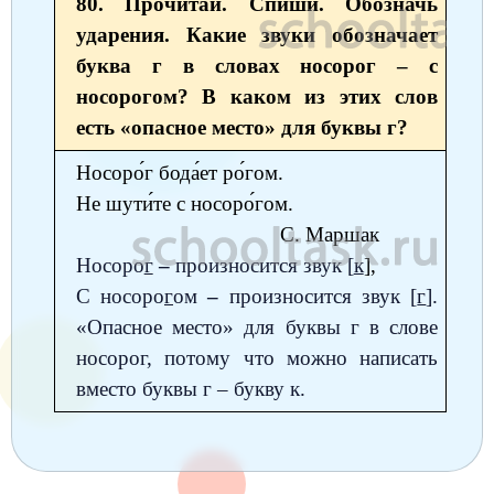
80. Прочитай. Спиши. Обозначь
Окружающий мир
Английский язык
Окружающий мир
Технология
Биология
7 класс
ударения. Какие звуки обозначает
Русский язык
Информатика
буква г в словах носорог – с
Математика
Математика
Немецкий язык
Немецкий язык
8 класс
носорогом? В каком из этих слов
Музыка
Литературное чтение
Информатика
Русский язык
Литература
Алгебра
География
9 класс
есть «опасное место» для буквы г?
Математика
Литературное чтение
Английский язык
Математика
Русский язык
История
Биология
10 класс
Носоро́г бода́ет ро́гом.
Музыка
Не шути́те с носоро́гом.
Обществознание
Английский язык
Обществознание
Химия
Обществознание
Физика
11 класс
С. Маршак
История
Русский язык
Физика
Физика
Физика
Химия
Физика
Носоро
г
–
произносится звук
[
к
],
География
С носоро
г
ом
–
произносится звук
[
г
].
Обществознание
Английский язык
Русский язык
Информатика
Русский язык
Химия
«Опасное место» для буквы г в слове
Литература
Информатика
Информатика
Английский язык
Английский язык
носорог, потому что можно написать
Биология
История
вместо буквы г – букву к.
Биология
Алгебра
Алгебра
Музыка
География
Геометрия
Обществознание
Русский язык
Информатика
Литература
Информатика
Химия