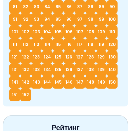
81
82
83
84
85
86
87
88
89
90
91
92
93
94
95
96
97
98
99
100
101
102
103
104
105
106
107
108
109
110
111
112
113
114
115
116
117
118
119
120
121
122
123
124
125
126
127
128
129
130
131
132
133
134
135
136
137
138
139
140
141
142
143
144
145
146
147
148
149
150
151
152
Рейтинг