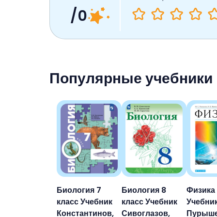
/0
Популярные учебники
Биология 7
Биология 8
Физика 
класс Учебник
класс Учебник
Учебни
Константинов,
Сивоглазов,
Пурыше