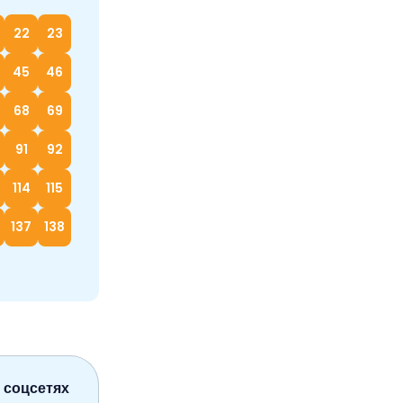
22
23
45
46
68
69
91
92
114
115
137
138
 соцсетях