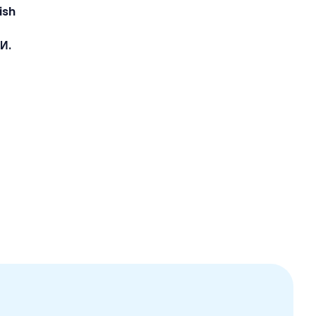
ish
И.