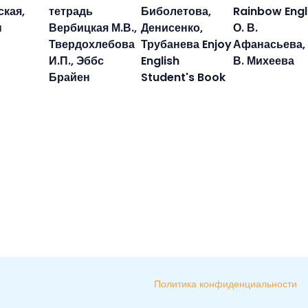
кая,
тетрадь
Биболетова,
Rainbow Engl
н
Вербицкая М.В.,
Денисенко,
О. В.
Твердохлебова
Трубанева Enjoy
Афанасьева, 
И.П., Эббс
English
В. Михеева
Брайен
Student's Book
Политика конфиденциальности