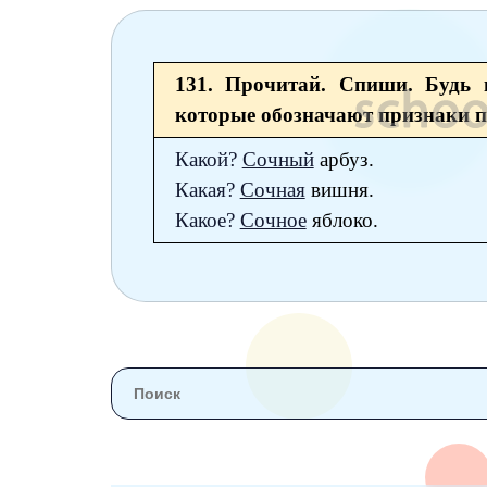
6 класс
7 класс
131. Прочитай. Спиши. Будь в
8 класс
которые обозначают признаки пр
9 класс
Какой?
Сочный
арбуз.
Какая?
Сочная
вишня.
10 класс
Какое?
Сочное
яблоко.
11 класс