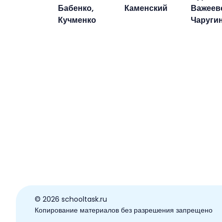
Бабенко,
Каменский
Важеевс
Кучменко
Чаруги
© ️2026 schooltask.ru
Копирование материалов без разрешения запрещено