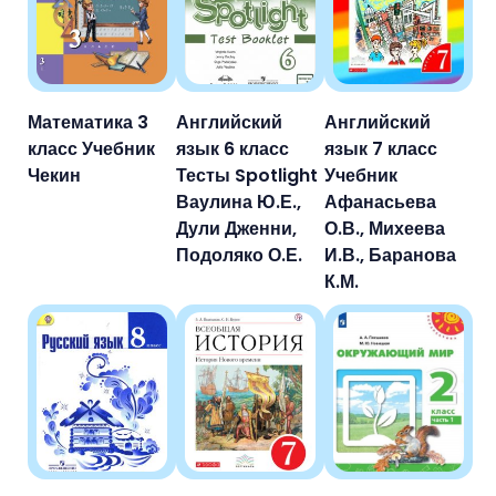
Математика 3
Английский
Английский
класс Учебник
язык 6 класс
язык 7 класс
Чекин
Тесты Spotlight
Учебник
Ваулина Ю.Е.,
Афанасьева
Дули Дженни,
О.В., Михеева
Подоляко О.Е.
И.В., Баранова
К.М.