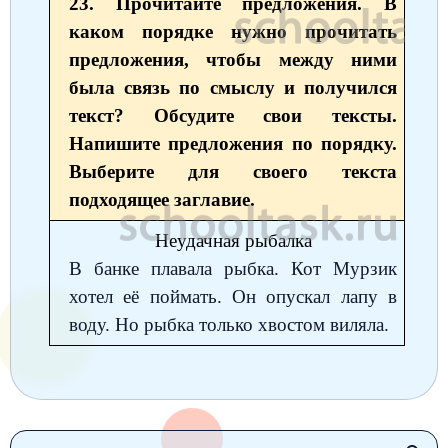
23. Прочитайте предложения. В
Окружающий мир
Английский язык
Окружающий мир
Технология
Биология
7 класс
каком порядке нужно прочитать
Русский язык
Информатика
предложения, чтобы между ними
Математика
Математика
Немецкий язык
Немецкий язык
8 класс
была связь по смыслу и получился
Музыка
Литературное чтение
Информатика
Русский язык
Литература
Алгебра
География
9 класс
текст? Обсудите свои тексты.
Математика
Литературное чтение
Напишите предложения по порядку.
Английский язык
Математика
Русский язык
История
Биология
10 класс
Выберите для своего текста
Музыка
Обществознание
Английский язык
Обществознание
Химия
Обществознание
Физика
11 класс
подходящее заглавие.
История
Русский язык
Физика
Физика
Физика
Химия
Физика
Неудачная рыбалка
География
В банке плавала рыбка. Кот Мурзик
Обществознание
Английский язык
Русский язык
Информатика
Русский язык
Химия
хотел её поймать. Он опускал лапу в
Литература
Информатика
Информатика
Английский язык
Английский язык
воду. Но рыбка только хвостом виляла.
Биология
История
Биология
Алгебра
Алгебра
Музыка
География
Геометрия
Обществознание
Русский язык
Информатика
Литература
Информатика
Химия