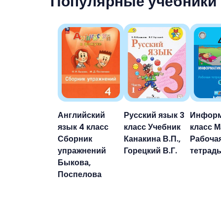
Популярные учебники
Английский
Русский язык 3
Информ
язык 4 класс
класс Учебник
класс М
Сборник
Канакина В.П.,
Рабоча
упражнений
Горецкий В.Г.
тетрад
Быкова,
Поспелова