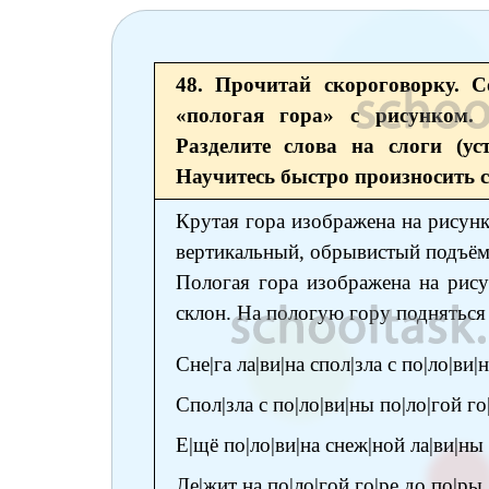
6 класс
7 класс
48. Прочитай скороговорку. С
8 класс
«пологая гора» с рисунком.
Разделите слова на слоги (ус
9 класс
Научитесь быстро произносить 
10 класс
Крутая гора изображена на рисунк
11 класс
вертикальный, обрывистый подъём.
Пологая гора изображена на рису
склон. На пологую гору подняться 
Сне|га ла|ви|на спол|зла с по|ло|ви|
Спол|зла с по|ло|ви|ны по|ло|гой го
Е|щё по|ло|ви|на снеж|ной ла|ви|ны
Ле|жит на по|ло|гой го|ре до по|ры.