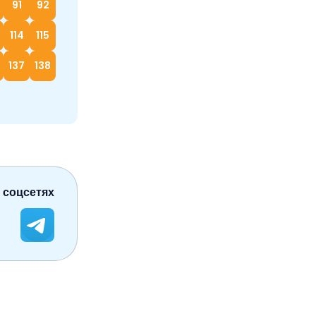
91
92
114
115
137
138
 соцсетях