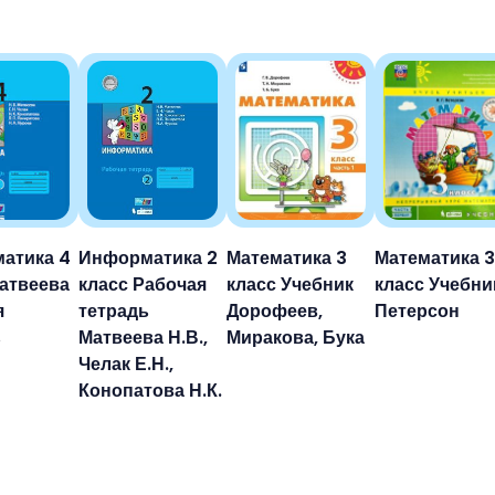
атика 4
Информатика 2
Математика 3
Математика 3
атвеева
класс Рабочая
класс Учебник
класс Учебни
я
тетрадь
Дорофеев,
Петерсон
ь
Матвеева Н.В.,
Миракова, Бука
Челак Е.Н.,
Конопатова Н.К.