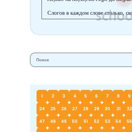
Слогов в каждом слове столько, ск
1
2
3
4
5
6
7
8
9
24
25
26
27
28
29
30
31
32
47
48
49
50
51
52
53
54
55