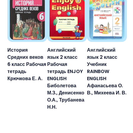
История
Английский
Английский
Средних веков
язык 2 класс
язык 2 класс
6 класс Рабочая
Рабочая
Учебник
тетрадь
тетрадь ENJOY
RAINBOW
Крючкова Е. А.
ENGLISH
ENGLISH
Биболетова
Афанасьева О.
М.З., Денисенко
В., Михеева И. В.
О.А., Трубанева
Н.Н.