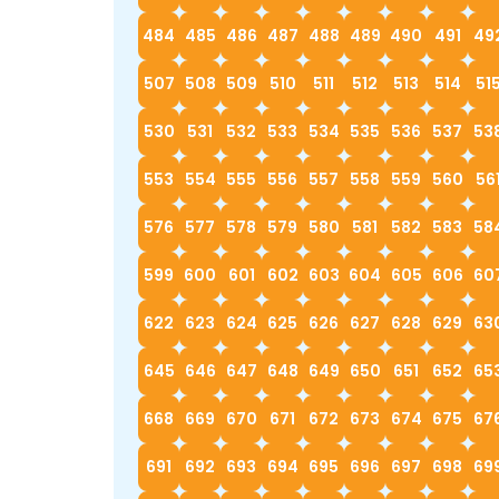
484
485
486
487
488
489
490
491
49
507
508
509
510
511
512
513
514
51
530
531
532
533
534
535
536
537
53
553
554
555
556
557
558
559
560
56
576
577
578
579
580
581
582
583
58
599
600
601
602
603
604
605
606
60
622
623
624
625
626
627
628
629
63
645
646
647
648
649
650
651
652
65
668
669
670
671
672
673
674
675
67
691
692
693
694
695
696
697
698
69