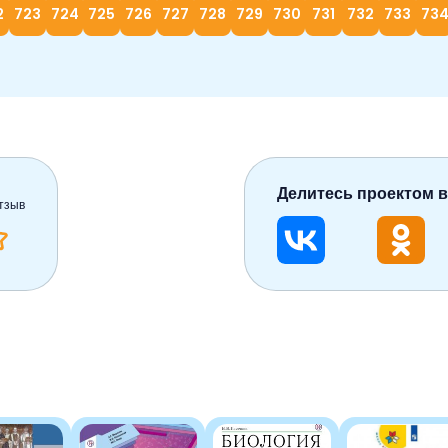
2
723
724
725
726
727
728
729
730
731
732
733
73
Делитесь проектом в
тзыв