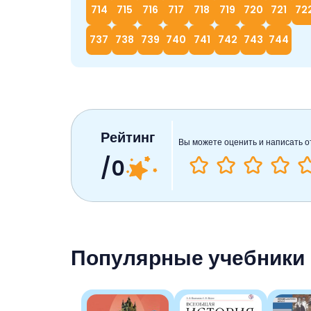
714
715
716
717
718
719
720
721
72
737
738
739
740
741
742
743
744
Рейтинг
Вы можете оценить и написать о
/0
Популярные учебники