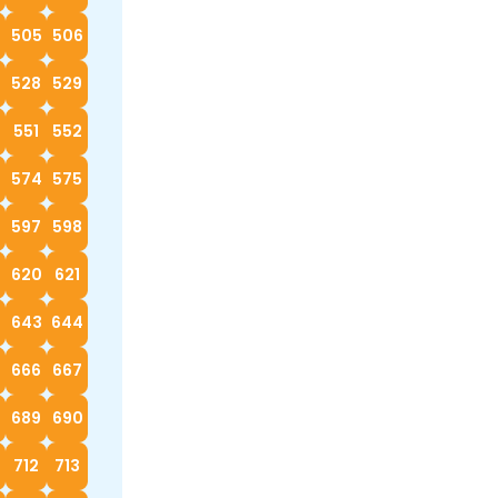
4
505
506
528
529
0
551
552
574
575
597
598
620
621
2
643
644
666
667
689
690
712
713