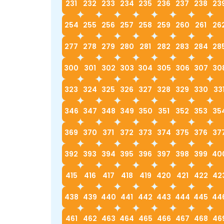
231
232
233
234
235
236
237
238
23
254
255
256
257
258
259
260
261
26
277
278
279
280
281
282
283
284
28
300
301
302
303
304
305
306
307
30
323
324
325
326
327
328
329
330
33
346
347
348
349
350
351
352
353
35
369
370
371
372
373
374
375
376
37
392
393
394
395
396
397
398
399
40
415
416
417
418
419
420
421
422
42
438
439
440
441
442
443
444
445
44
461
462
463
464
465
466
467
468
46