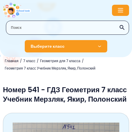
Выберите класс
Главная
7 класс
Геометрия для 7 класса
1 класс
Геометрия 7 класс Учебник Мерзляк, Якир, Полонский
Английский язык
2 класс
Русский язык
Номер 541 - ГДЗ Геометрия 7 класс
Математика
3 класс
Учебник Мерзляк, Якир, Полонский
Литературное чтение
Английский язык
Музыка
4 класс
Окружающий мир
Информатика
Окружающий мир
Английский язык
5 класс
Математика
Литературное чтение
Русский язык
Русский язык
ОБЖ
6 класс