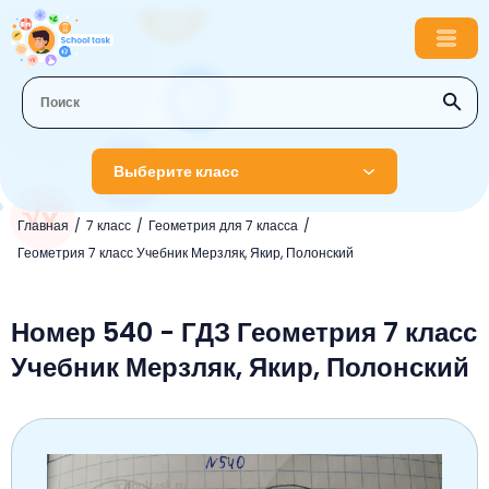
Выберите класс
Главная
7 класс
Геометрия для 7 класса
1 класс
Геометрия 7 класс Учебник Мерзляк, Якир, Полонский
Английский язык
2 класс
Русский язык
Номер 540 - ГДЗ Геометрия 7 класс
Математика
3 класс
Учебник Мерзляк, Якир, Полонский
Литературное чтение
Английский язык
Музыка
4 класс
Окружающий мир
Информатика
Окружающий мир
Английский язык
5 класс
Математика
Литературное чтение
Русский язык
Русский язык
ОБЖ
6 класс