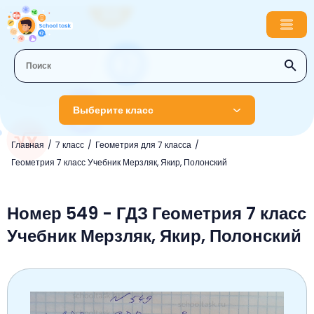
Выберите класс
Главная
7 класс
Геометрия для 7 класса
1 класс
Геометрия 7 класс Учебник Мерзляк, Якир, Полонский
Английский язык
2 класс
Русский язык
Номер 549 - ГДЗ Геометрия 7 класс
Математика
3 класс
Учебник Мерзляк, Якир, Полонский
Литературное чтение
Английский язык
Музыка
4 класс
Окружающий мир
Информатика
Окружающий мир
Английский язык
5 класс
Математика
Литературное чтение
Русский язык
Русский язык
ОБЖ
6 класс