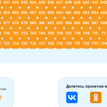
0
631
632
633
634
635
636
637
638
639
640
641
64
3
654
655
656
657
658
659
660
661
662
663
664
665
6
677
678
679
680
681
682
683
684
685
686
687
688
9
700
701
702
703
704
705
706
707
708
709
710
711
2
723
724
725
726
727
728
729
730
731
732
733
73
Делитесь проектом в
тзыв