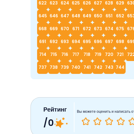
622
623
624
625
626
627
628
629
63
645
646
647
648
649
650
651
652
65
668
669
670
671
672
673
674
675
67
691
692
693
694
695
696
697
698
69
714
715
716
717
718
719
720
721
72
737
738
739
740
741
742
743
744
Рейтинг
Вы можете оценить и написать о
/0