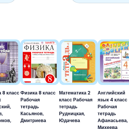
 8 класс
Физика 8 класс
Математика 2
Английский
к
Рабочая
класс Рабочая
язык 4 класс
ский,
тетрадь
тетрадь
Рабочая
в,
Касьянов,
Рудницкая,
тетрадь
иков,
Дмитриева
Юдачева
Афанасьева,
Михеева