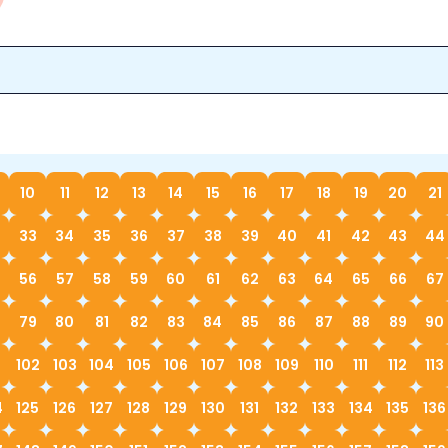
10
11
12
13
14
15
16
17
18
19
20
21
33
34
35
36
37
38
39
40
41
42
43
44
56
57
58
59
60
61
62
63
64
65
66
67
79
80
81
82
83
84
85
86
87
88
89
90
1
102
103
104
105
106
107
108
109
110
111
112
113
4
125
126
127
128
129
130
131
132
133
134
135
136