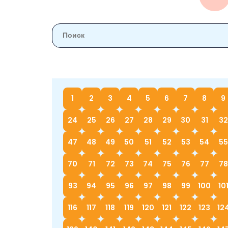
1
2
3
4
5
6
7
8
9
24
25
26
27
28
29
30
31
32
47
48
49
50
51
52
53
54
55
70
71
72
73
74
75
76
77
78
93
94
95
96
97
98
99
100
10
116
117
118
119
120
121
122
123
12