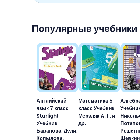
Популярные учебники
Английский
Математика 5
Алгебра
язык 7 класс
класс Учебник
Учебни
Starlight
Мерзляк А. Г. и
Николь
Учебник
др.
Потапо
Баранова, Дули,
Решетн
Копылова,
Шевкин