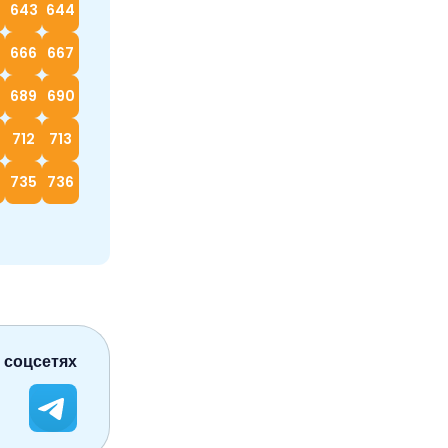
2
643
644
666
667
689
690
712
713
4
735
736
 соцсетях