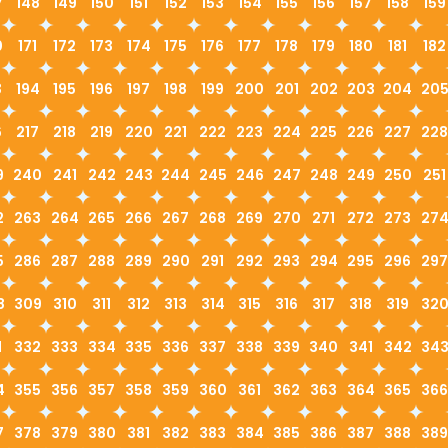
7
148
149
150
151
152
153
154
155
156
157
158
159
0
171
172
173
174
175
176
177
178
179
180
181
182
3
194
195
196
197
198
199
200
201
202
203
204
20
6
217
218
219
220
221
222
223
224
225
226
227
228
9
240
241
242
243
244
245
246
247
248
249
250
251
2
263
264
265
266
267
268
269
270
271
272
273
27
5
286
287
288
289
290
291
292
293
294
295
296
297
8
309
310
311
312
313
314
315
316
317
318
319
32
1
332
333
334
335
336
337
338
339
340
341
342
34
4
355
356
357
358
359
360
361
362
363
364
365
366
7
378
379
380
381
382
383
384
385
386
387
388
389