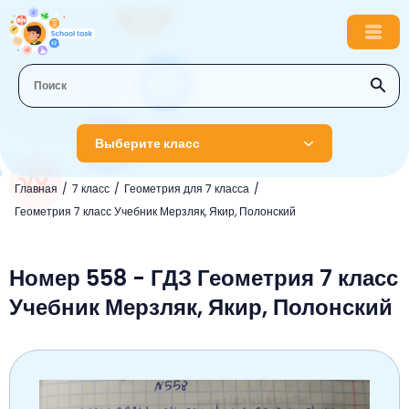
Выберите класс
Главная
7 класс
Геометрия для 7 класса
1 класс
Геометрия 7 класс Учебник Мерзляк, Якир, Полонский
Английский язык
2 класс
Русский язык
Номер 558 - ГДЗ Геометрия 7 класс
Математика
3 класс
Учебник Мерзляк, Якир, Полонский
Литературное чтение
Английский язык
Музыка
4 класс
Окружающий мир
Информатика
Окружающий мир
Английский язык
5 класс
Математика
Литературное чтение
Русский язык
Русский язык
ОБЖ
6 класс