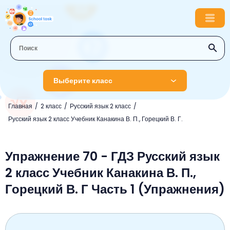
Выберите класс
Главная
2 класс
Русский язык 2 класс
1 класс
Русский язык 2 класс Учебник Канакина В. П., Горецкий В. Г.
Английский язык
2 класс
Русский язык
Упражнение 70 - ГДЗ Русский язык
Математика
3 класс
2 класс Учебник Канакина В. П.,
Литературное чтение
Английский язык
Музыка
4 класс
Горецкий В. Г Часть 1 (Упражнения)
Окружающий мир
Информатика
Окружающий мир
Английский язык
5 класс
Математика
Литературное чтение
Русский язык
Русский язык
ОБЖ
6 класс