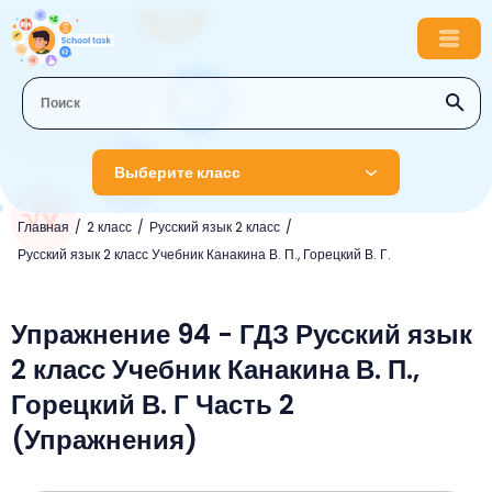
Выберите класс
Главная
2 класс
Русский язык 2 класс
1 класс
Русский язык 2 класс Учебник Канакина В. П., Горецкий В. Г.
Английский язык
2 класс
Русский язык
Упражнение 94 - ГДЗ Русский язык
Математика
3 класс
2 класс Учебник Канакина В. П.,
Литературное чтение
Английский язык
Музыка
4 класс
Горецкий В. Г Часть 2
Окружающий мир
Информатика
Окружающий мир
Английский язык
5 класс
(Упражнения)
Математика
Литературное чтение
Русский язык
Русский язык
ОБЖ
6 класс