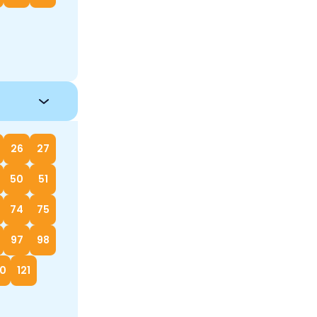
26
27
50
51
74
75
97
98
20
121