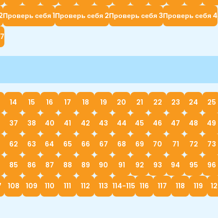
2
Проверь себя 1
Проверь себя 2
Проверь себя 3
Проверь себя 4
 7
14
15
16
17
18
19
20
21
22
23
24
25
37
38
40
41
42
43
44
45
46
47
48
49
62
63
64
65
66
67
68
69
70
71
72
73
85
86
87
88
89
90
91
92
93
94
95
96
7
108
109
110
111
112
113
114-115
116
117
118
119
1