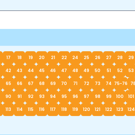
17
18
19
20
21
22
24
25
26
27
28
29
0
42
43
44
45
46
47
48
49
50
51
52
53
65
66
67
68
69
70
71
72
73
74
75-76
7
90
91
92
93
94
95
96
97
98
99
100
101
113
114
115
116
117
118
119
120
121
122
123
124