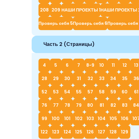
208
209
НАШИ ПРОЕКТЫ 1
НАШИ ПРОЕКТЫ 
Проверь себя 5
Проверь себя 6
Проверь себя
Часть 2 (Страницы)
4
5
6
7
8-9
10
11
12
13
28
29
30
31
32
33
34
35
36
52
53
54
55
57
58
59
60
61
76
77
78
79
80
81
82
83
84
99
100
101
102
103
104
105
106
10
122
123
124
125
126
127
128
129