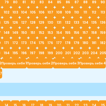
79
80
81
82
83
84
85
86
87
88
89
90
1
102
103
104
105
106
107
108
109
110
111
112
113
4
125
126
127
128
129
130
131
132
133
134
135
136
7
148
149
150
151
152
153
154
155
156
157
158
159
0
171
172
173
174
175
176
177
178
179
180
181
182
3
194
195
196
197
198
199
200
201
202
203
204
20
2
Проверь себя 1
Проверь себя 2
Проверь себя 3
Проверь себя 4
 7
14
15
16
17
18
19
20
21
22
23
24
25