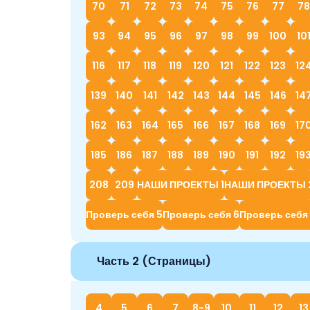
70
71
72
73
74
75
76
77
78
93
94
95
96
97
98
99
100
10
116
117
118
119
120
121
122
123
12
139
140
141
142
143
144
145
146
14
162
163
164
165
166
167
168
169
17
185
186
187
188
189
190
191
192
19
208
209
НАШИ ПРОЕКТЫ 1
НАШИ ПРОЕКТЫ 
Проверь себя 5
Проверь себя 6
Проверь себя
Часть 2 (Страницы)
4
5
6
7
8-9
10
11
12
13