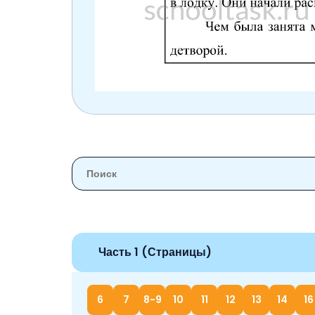
Часть 1 (Страницы)
6
7
8-9
10
11
12
13
14
16