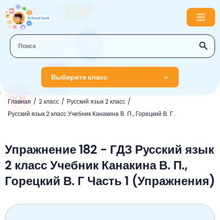
Выберите класс
Главная
2 класс
Русский язык 2 класс
1 класс
Русский язык 2 класс Учебник Канакина В. П., Горецкий В. Г.
Английский язык
2 класс
Русский язык
Упражнение 182 - ГДЗ Русский язык
Математика
3 класс
2 класс Учебник Канакина В. П.,
Литературное чтение
Английский язык
Музыка
4 класс
Горецкий В. Г Часть 1 (Упражнения)
Окружающий мир
Информатика
Окружающий мир
Английский язык
5 класс
Математика
Литературное чтение
Русский язык
Русский язык
ОБЖ
6 класс