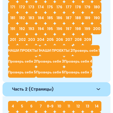
171
172
173
174
175
176
177
178
179
180
181
182
183
184
185
186
187
188
189
190
191
192
193
194
195
196
197
198
199
200
201
202
203
204
205
206
207
208
209
НАШИ ПРОЕКТЫ 1
НАШИ ПРОЕКТЫ 2
Проверь себя 1
Проверь себя 2
Проверь себя 3
Проверь себя 4
Проверь себя 5
Проверь себя 6
Проверь себя 7
Часть 2 (Страницы)
4
5
6
7
8-9
10
11
12
13
14