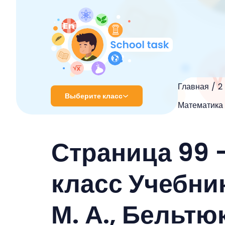
Главная
2
Выберите класс
Математика 2
1 класс
Страница 99 
2 класс
3 класс
класс Учебник
4 класс
М. А., Бельтюко
5 класс