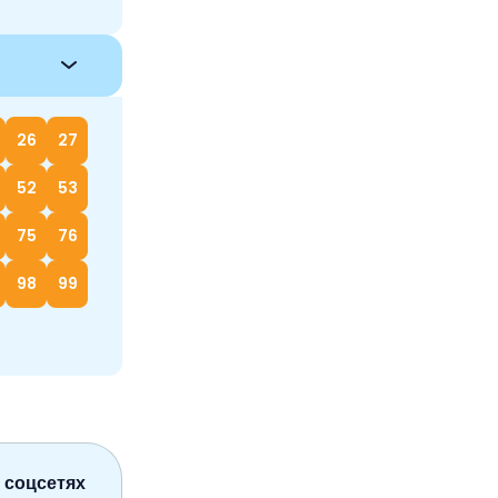
26
27
52
53
75
76
98
99
 соцсетях