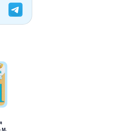
я
 М.