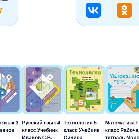
 язык 3
Русский язык 4
Технология 5
Математика 1
Иванов
класс Учебник
класс Учебник
класс Рабоча
Иванов С.В.,
Синица,
тетрадь Моро