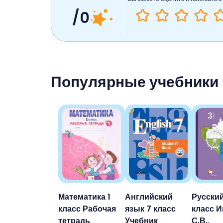
/0
Популярные учебники
Математика 1
Английский
Русский
класс Рабочая
язык 7 класс
класс 
тетрадь
Учебник
С.В.,