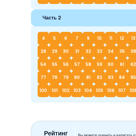
Часть 2
4
5
6
7
9
10
11
12
13
28
29
30
31
32
33
34
35
38
54
55
56
57
58
59
60
61
62
77
78
79
80
81
82
83
84
85
100
101
102
103
104
105
106
107
10
Рейтинг
Вы можете оценить и написать о