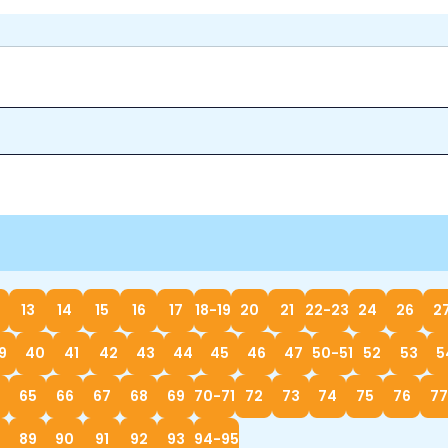
13
14
15
16
17
18-19
20
21
22-23
24
26
2
9
40
41
42
43
44
45
46
47
50-51
52
53
5
65
66
67
68
69
70-71
72
73
74
75
76
77
89
90
91
92
93
94-95