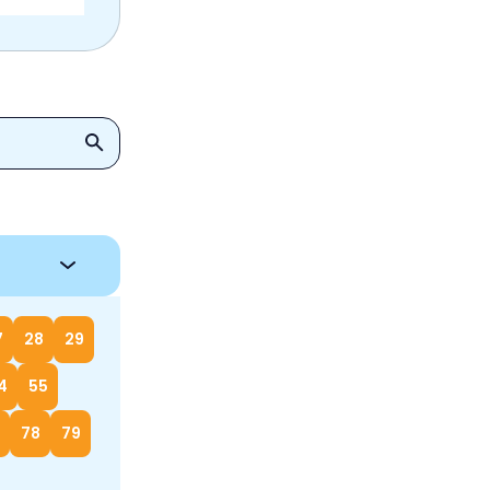
7
28
29
4
55
78
79