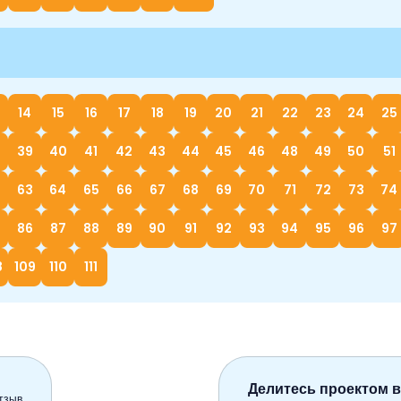
14
15
16
17
18
19
20
21
22
23
24
25
39
40
41
42
43
44
45
46
48
49
50
51
63
64
65
66
67
68
69
70
71
72
73
74
86
87
88
89
90
91
92
93
94
95
96
97
8
109
110
111
Делитесь проектом в
тзыв