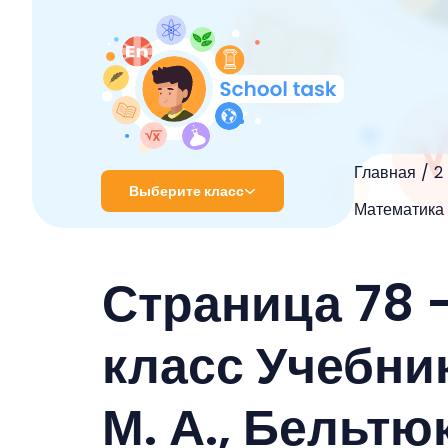
Главная
2
Выберите класс
Математика 2
1 класс
Страница 78 
2 класс
3 класс
класс Учебник
4 класс
М. А., Бельтюко
5 класс