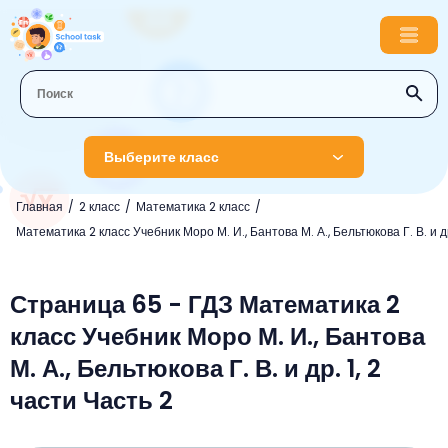
Выберите класс
Главная
2 класс
Математика 2 класс
1 класс
Математика 2 класс Учебник Моро М. И., Бантова М. А., Бельтюкова Г. В. и др
Английский язык
2 класс
Русский язык
Страница 65 - ГДЗ Математика 2
Математика
3 класс
класс Учебник Моро М. И., Бантова
Литературное чтение
Английский язык
Музыка
4 класс
М. А., Бельтюкова Г. В. и др. 1, 2
Окружающий мир
Информатика
Окружающий мир
Английский язык
5 класс
части Часть 2
Математика
Литературное чтение
Русский язык
Русский язык
ОБЖ
6 класс