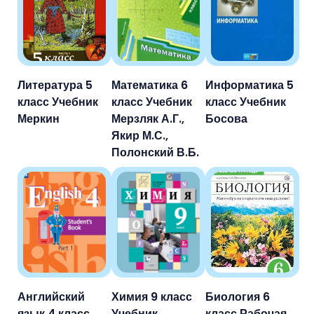
Литература 5
Математика 6
Информатика 5
класс Учебник
класс Учебник
класс Учебник
Меркин
Мерзляк А.Г.,
Босова
Якир М.С.,
Полонский В.Б.
Английский
Химия 9 класс
Биология 6
язык 4 класс
Учебник
класс Рабочая