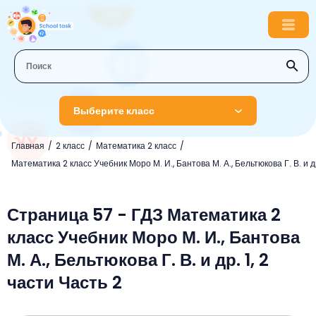
Выберите класс
Главная
2 класс
Математика 2 класс
1 класс
Математика 2 класс Учебник Моро М. И., Бантова М. А., Бельтюкова Г. В. и др
Английский язык
2 класс
Русский язык
Страница 57 - ГДЗ Математика 2
Математика
3 класс
класс Учебник Моро М. И., Бантова
Литературное чтение
Английский язык
Музыка
4 класс
М. А., Бельтюкова Г. В. и др. 1, 2
Окружающий мир
Информатика
Окружающий мир
Английский язык
5 класс
части Часть 2
Математика
Литературное чтение
Русский язык
Русский язык
ОБЖ
6 класс