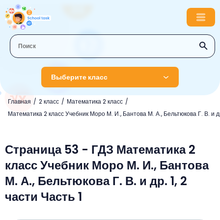
Выберите класс
Главная
2 класс
Математика 2 класс
1 класс
Математика 2 класс Учебник Моро М. И., Бантова М. А., Бельтюкова Г. В. и др
Английский язык
2 класс
Русский язык
Страница 53 - ГДЗ Математика 2
Математика
3 класс
класс Учебник Моро М. И., Бантова
Литературное чтение
Английский язык
Музыка
4 класс
М. А., Бельтюкова Г. В. и др. 1, 2
Окружающий мир
Информатика
Окружающий мир
Английский язык
5 класс
части Часть 1
Математика
Литературное чтение
Русский язык
Русский язык
ОБЖ
6 класс