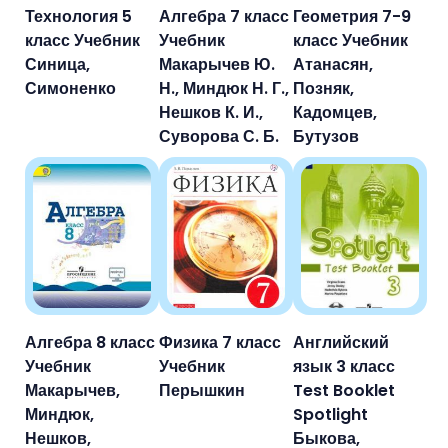
Технология 5
Алгебра 7 класс
Геометрия 7-9
класс Учебник
Учебник
класс Учебник
Синица,
Макарычев Ю.
Атанасян,
Симоненко
Н., Миндюк Н. Г.,
Позняк,
Нешков К. И.,
Кадомцев,
Суворова С. Б.
Бутузов
Алгебра 8 класс
Физика 7 класс
Английский
Учебник
Учебник
язык 3 класс
Макарычев,
Перышкин
Test Booklet
Миндюк,
Spotlight
Нешков,
Быкова,