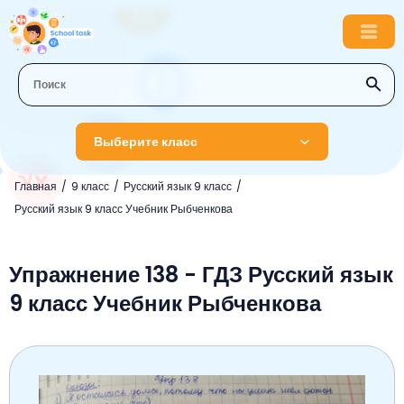
Выберите класс
Главная
9 класс
Русский язык 9 класс
1 класс
Русский язык 9 класс Учебник Рыбченкова
Английский язык
2 класс
Русский язык
Упражнение 138 - ГДЗ Русский язык
Математика
3 класс
9 класс Учебник Рыбченкова
Литературное чтение
Английский язык
Музыка
4 класс
Окружающий мир
Информатика
Окружающий мир
Английский язык
5 класс
Математика
Литературное чтение
Русский язык
Русский язык
ОБЖ
6 класс