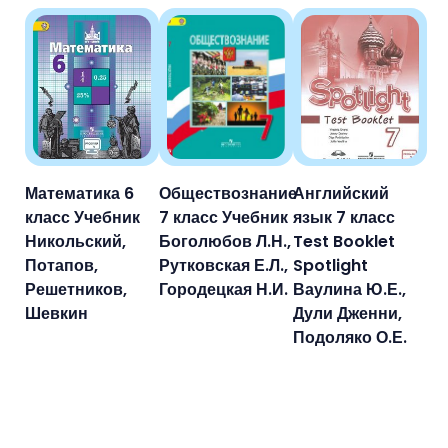
Математика 6
Обществознание
Английский
класс Учебник
7 класс Учебник
язык 7 класс
Никольский,
Боголюбов Л.Н.,
Test Booklet
Потапов,
Рутковская Е.Л.,
Spotlight
Решетников,
Городецкая Н.И.
Ваулина Ю.Е.,
Шевкин
Дули Дженни,
Подоляко О.Е.