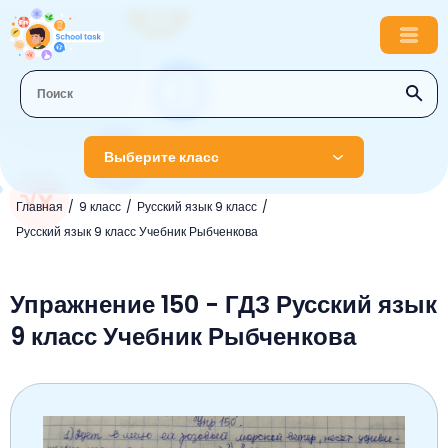
Выберите класс
Главная
9 класс
Русский язык 9 класс
1 класс
Русский язык 9 класс Учебник Рыбченкова
Английский язык
2 класс
Русский язык
Упражнение 150 - ГДЗ Русский язык
Математика
3 класс
9 класс Учебник Рыбченкова
Литературное чтение
Английский язык
Музыка
4 класс
Окружающий мир
Информатика
Окружающий мир
Английский язык
5 класс
Математика
Литературное чтение
Русский язык
Русский язык
ОБЖ
6 класс