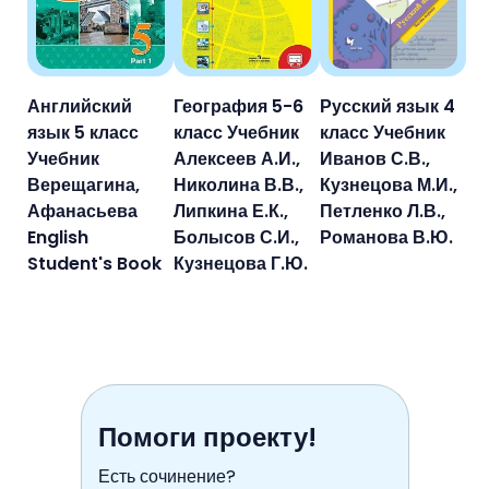
Английский
География 5-6
Русский язык 4
язык 5 класс
класс Учебник
класс Учебник
Учебник
Алексеев А.И.,
Иванов С.В.,
Верещагина,
Николина В.В.,
Кузнецова М.И.,
Афанасьева
Липкина Е.К.,
Петленко Л.В.,
English
Болысов С.И.,
Романова В.Ю.
Student's Book
Кузнецова Г.Ю.
Помоги проекту!
Есть сочинение?