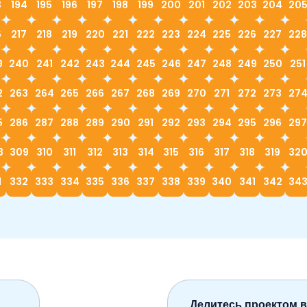
3
194
195
196
197
198
199
200
201
202
203
204
20
6
217
218
219
220
221
222
223
224
225
226
227
228
9
240
241
242
243
244
245
246
247
248
249
250
251
2
263
264
265
266
267
268
269
270
271
272
273
27
5
286
287
288
289
290
291
292
293
294
295
296
297
8
309
310
311
312
313
314
315
316
317
318
319
32
1
332
333
334
335
336
337
338
339
340
341
342
34
Делитесь проектом в