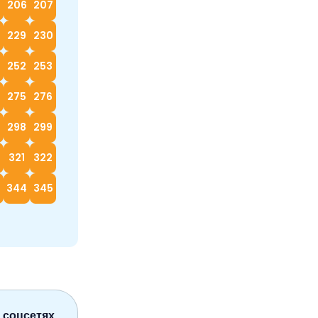
5
206
207
229
230
252
253
4
275
276
298
299
0
321
322
3
344
345
 соцсетях