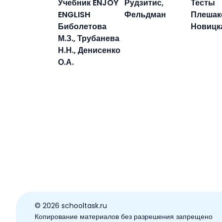
Учебник ENJOY
Рудзитис,
Тесты
ENGLISH
Фельдман
Плешак
Биболетова
Новицк
М.З., Трубанева
Н.Н., Денисенко
О.А.
© ️2026 schooltask.ru
Копирование материалов без разрешения запрещено