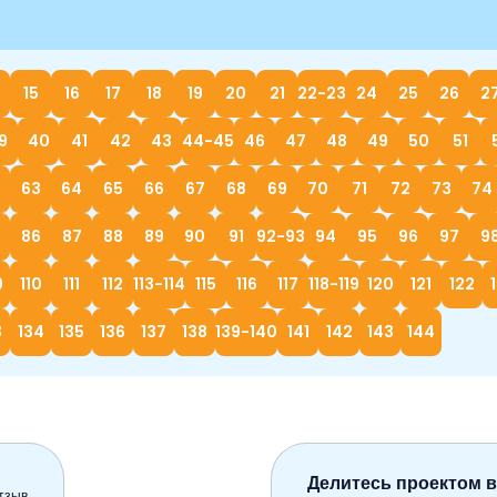
15
16
17
18
19
20
21
22-23
24
25
26
2
9
40
41
42
43
44-45
46
47
48
49
50
51
63
64
65
66
67
68
69
70
71
72
73
74
86
87
88
89
90
91
92-93
94
95
96
97
9
9
110
111
112
113-114
115
116
117
118-119
120
121
122
3
134
135
136
137
138
139-140
141
142
143
144
Делитесь проектом в
тзыв