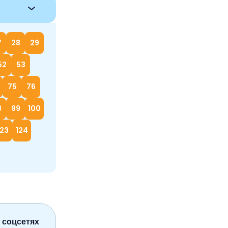
7
28
29
52
53
75
76
8
99
100
123
124
 соцсетях