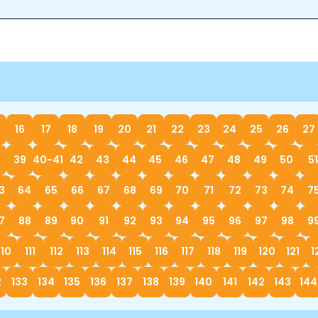
16
17
18
19
20
21
22
23
24
25
26
27
39
40-41
42
43
44
45
46
47
48
49
50
51
3
64
65
66
67
68
69
70
71
72
73
74
7
7
88
89
90
91
92
93
94
95
96
97
98
9
110
111
112
113
114
115
116
117
118
119
120
121
1
2
133
134
135
136
137
138
139
140
141
142
143
144