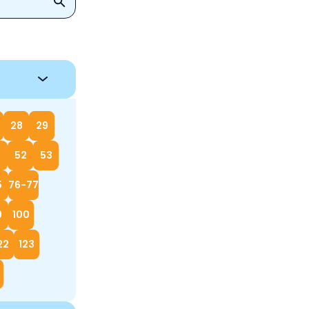
28
29
52
53
5
76-77
9
100
22
123