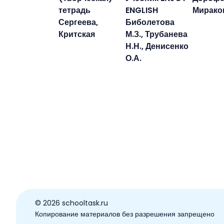
тетрадь
ENGLISH
Мираков
Сергеева,
Биболетова
Критская
М.З., Трубанева
Н.Н., Денисенко
О.А.
© ️2026 schooltask.ru
Копирование материалов без разрешения запрещено