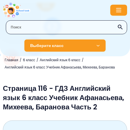
Выберите класс
Главная
6 класс
Английский язык 6 класс
1 класс
Английский язык 6 класс Учебник Афанасьева, Михеева, Баранова
Английский язык
2 класс
Русский язык
Страница 116 - ГДЗ Английский
Математика
3 класс
язык 6 класс Учебник Афанасьева,
Литературное чтение
Английский язык
Музыка
4 класс
Михеева, Баранова Часть 2
Окружающий мир
Информатика
Окружающий мир
Английский язык
5 класс
Математика
Литературное чтение
Русский язык
Русский язык
ОБЖ
6 класс