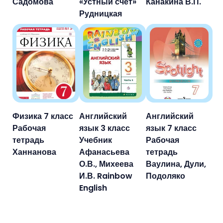
Садомова
«Устный счет»
Канакина В.П.
Рудницкая
Физика 7 класс
Английский
Английский
Рабочая
язык 3 класс
язык 7 класс
тетрадь
Учебник
Рабочая
Ханнанова
Афанасьева
тетрадь
О.В., Михеева
Ваулина, Дули,
И.В. Rainbow
Подоляко
English