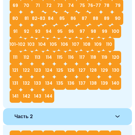
69
70
71
72
73
74
75
76-77
78
79
80
81
82-83
84
85
86
87
88
89
90
91
92
93
94
95
96
97
98
99
100
101-102
103
104
105
106
107
108
109
110
111
112
113
114
115
116
117
118
119
120
121
122
123
124
125
126
127
128
129
130
131
132
133
134
135
136
137
138
139
140
141
142
143
144
Часть 2