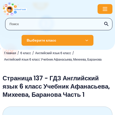
Выберите класс
Главная
6 класс
Английский язык 6 класс
1 класс
Английский язык 6 класс Учебник Афанасьева, Михеева, Баранова
Английский язык
2 класс
Русский язык
Страница 137 - ГДЗ Английский
Математика
3 класс
язык 6 класс Учебник Афанасьева,
Литературное чтение
Английский язык
Музыка
4 класс
Михеева, Баранова Часть 1
Окружающий мир
Информатика
Окружающий мир
Английский язык
5 класс
Математика
Литературное чтение
Русский язык
Русский язык
ОБЖ
6 класс